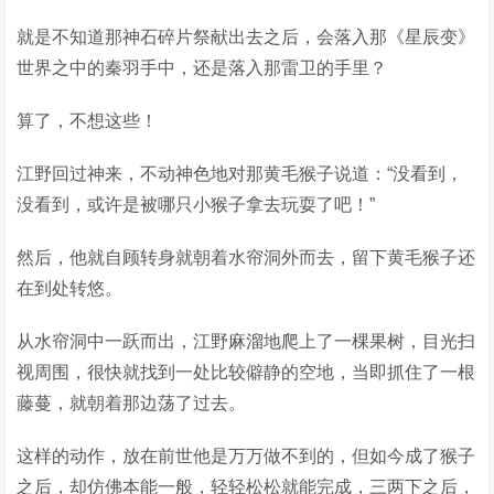
就是不知道那神石碎片祭献出去之后，会落入那《星辰变》
世界之中的秦羽手中，还是落入那雷卫的手里？
算了，不想这些！
江野回过神来，不动神色地对那黄毛猴子说道：“没看到，
没看到，或许是被哪只小猴子拿去玩耍了吧！”
然后，他就自顾转身就朝着水帘洞外而去，留下黄毛猴子还
在到处转悠。
从水帘洞中一跃而出，江野麻溜地爬上了一棵果树，目光扫
视周围，很快就找到一处比较僻静的空地，当即抓住了一根
藤蔓，就朝着那边荡了过去。
这样的动作，放在前世他是万万做不到的，但如今成了猴子
之后，却仿佛本能一般，轻轻松松就能完成，三两下之后，