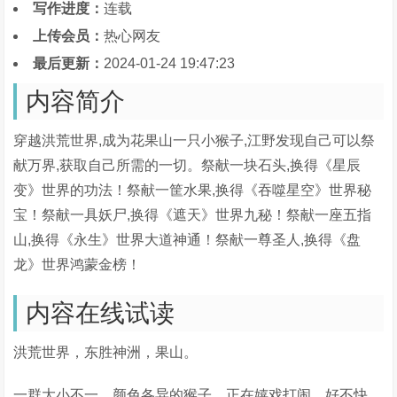
写作进度：
连载
上传会员：
热心网友
最后更新：
2024-01-24 19:47:23
内容简介
穿越洪荒世界,成为花果山一只小猴子,江野发现自己可以祭
献万界,获取自己所需的一切。祭献一块石头,换得《星辰
变》世界的功法！祭献一筐水果,换得《吞噬星空》世界秘
宝！祭献一具妖尸,换得《遮天》世界九秘！祭献一座五指
山,换得《永生》世界大道神通！祭献一尊圣人,换得《盘
龙》世界鸿蒙金榜！
内容在线试读
洪荒世界，东胜神洲，果山。
一群大小不一，颜色各异的猴子，正在嬉戏打闹，好不快