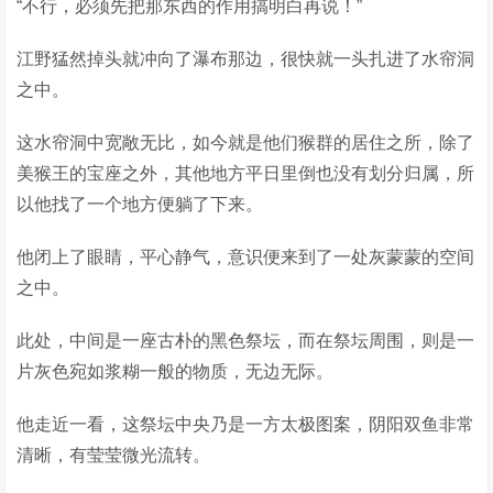
“不行，必须先把那东西的作用搞明白再说！”
江野猛然掉头就冲向了瀑布那边，很快就一头扎进了水帘洞
之中。
这水帘洞中宽敞无比，如今就是他们猴群的居住之所，除了
美猴王的宝座之外，其他地方平日里倒也没有划分归属，所
以他找了一个地方便躺了下来。
他闭上了眼睛，平心静气，意识便来到了一处灰蒙蒙的空间
之中。
此处，中间是一座古朴的黑色祭坛，而在祭坛周围，则是一
片灰色宛如浆糊一般的物质，无边无际。
他走近一看，这祭坛中央乃是一方太极图案，阴阳双鱼非常
清晰，有莹莹微光流转。