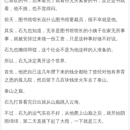
己喜欢的书，后来看完了就看些无关紧要的书，反正是书就
看，他不挑，也不觉得闷。
前天，图书馆馆长说什么图书馆要裁员，很不幸就是他。
其实，石九也知道，无非是图书馆馆长的小姨子在家无所事
事，就被安排过来领一份工资，只是这种事好做不好说。
石九也懒得辩驳，这个社会不是为他这样的人准备的。
所以，石九决定离开这个世界。
首先，他把自己这几年攒下来的钱全都给了曾经对他有养育
之恩的孤儿院，然后留下几百块钱坐火车去了泰山。
泰山之巅。
石九打算看完日出就从山巅跳入云海。
不过，石九的运气实在不好，从他爬上山巅之后，就开始阴
雨绵绵，第二天直接下起了大雨，一下就是三天。