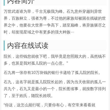
内容简介
万世武道谁为宰，千古无极我为峰。石九意外穿越到异世
界，百族林立，强者为尊，不过他的家族却被困在残破的世
界之中，他要在大世界一争高下，踏至巅峰，将异族驱尽之
时，却发现星域之中有更多的强大种族···
内容在线试读
院长，这些钱您就收下吧，我毕竟是您照顾大的，虽然钱不
多，也算是我对孤儿院的一点心意。”
石九将一张存有10万块钱的银行卡递给了孤儿院的院长。
石九，这名字就是孤儿院院长起的，因为当天收留的孤儿一
共九个，石九又是最小的一个，院长图省事，就按数字排列
了，至于姓氏，随院长姓呗。
“你这，这怎么能行呢，只要你有心，有空常来看看就