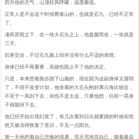
四月份的天气，山顶狂风呼啸，温度极低。
正常人是不会这个时候爬泰山的，也就是石九，已经不正常
了。
凄风苦雨之下，在一块大石头之上，他盘腿而坐，一坐就是
三天。
饥寒交迫，不过石九脸上却并没有什么不适的表情。
身体已经不再重要，高烧也阻止不了他的决定。
只是，本来想着跑步跳下山巅的，现在因为这副身体太孱弱
了，不得不改变计划，他坐着的大石头刚好离云海比较近，
不至于一风刮下去，却也不是太远，只要他想，往前一晃身
子就能掉下去。
他已经开始出现幻觉了，有几次看到日出就要跳的时候却突
然又被冻得恢复了意识，不见一点阳光。
第一天他想着自己悲惨的境遇，骂天骂地骂自己，随着最后