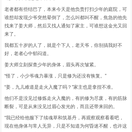
老者都有些结巴了，本来今天是他负责打扫少年的庭院，可
谁想却发现少爷突然晕倒了，怎么叫都叫不醒，焦急的他先
找来了姜大师，然后又找人通知了家主，可谁想这金光又回
来了。
我都五十岁的人了，就是个下人，老天爷，你别搞我好不
好，老者心中郁闷道。
姜大师立刻探查少年的身体，眉头再次皱紧。
“怪了，小少爷魂力暴涨，只是修为还没有恢复。”
“姜，九儿难道是走火入魔了吗？”家主也是拿捏不准。
他们不是没见过修炼走火入魔的，有的修为尽废，有的筋脉
断裂，可是从来没见过眉心发光的，而且还带来回的。
“我已经给他服下了续魂草和筑基丹，再观察观察看看吧，
现在他身体与常人无异，只是不知道为何昏迷不醒，也许这