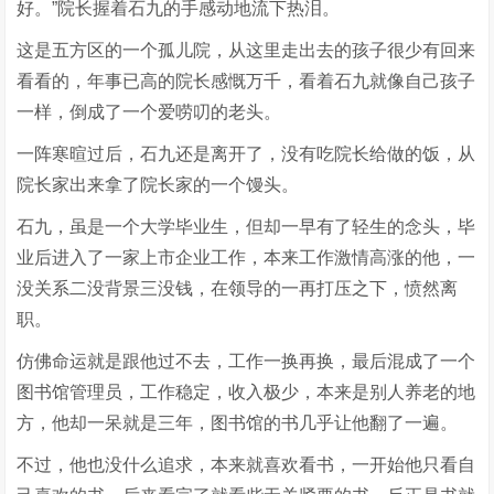
好。”院长握着石九的手感动地流下热泪。
这是五方区的一个孤儿院，从这里走出去的孩子很少有回来
看看的，年事已高的院长感慨万千，看着石九就像自己孩子
一样，倒成了一个爱唠叨的老头。
一阵寒暄过后，石九还是离开了，没有吃院长给做的饭，从
院长家出来拿了院长家的一个馒头。
石九，虽是一个大学毕业生，但却一早有了轻生的念头，毕
业后进入了一家上市企业工作，本来工作激情高涨的他，一
没关系二没背景三没钱，在领导的一再打压之下，愤然离
职。
仿佛命运就是跟他过不去，工作一换再换，最后混成了一个
图书馆管理员，工作稳定，收入极少，本来是别人养老的地
方，他却一呆就是三年，图书馆的书几乎让他翻了一遍。
不过，他也没什么追求，本来就喜欢看书，一开始他只看自