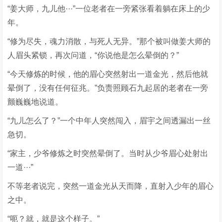
“姜大师，九儿他···”一位老者在一旁紧张看着躺在床上的少
年。
“修为尽失，魂力消散，与死人无异。”那个被叫做姜大师的
人眉头紧锁，再次问道，“你说他是怎么晕倒的？”
“今天修炼的时候，他的眉心突然射出一道金光，然后他就
晕倒了，没有任何征兆。”负责照顾石九起居的老者在一旁
颤巍巍地说道。
“九儿怎么了？”一个中年人突然闯入，眉宇之间透漏出一丝
急切。
“家主，少爷修炼之时突然晕倒了。当时从少爷眉心处射出
一道···”
不等老者说完，突然一道金光从天而降，直射入少年的眉心
之中。
“呃？就，就是这个样子。”