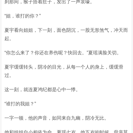
刹那间，猴子捂着肚子，发出了一声哀嚎。
“姐，谁打的你？”
夏宇看向姐姐，下一刻，面色阴沉，一股无形煞气，冲天而
起。
“你怎么来了？你还在养伤呢？快回去。”夏瑶满脸关切。
夏宇缓缓转头，阴冷的目光，从每一个人的身上，缓缓滑
过。
这一刻，就连夏鸿纪都是心中一悸。
“谁打的我姐？”
一字一顿，他的声音，如同来自九幽，阴冷无比。
他和姐姐自小相依为命，夏瑶七岁，他五岁的时候，母亲莫