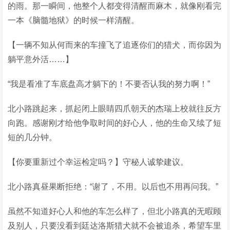
的雨。那一瞬间，他整个人都变得清醒而麻木，就像刚看完
一本《脑髓地狱》的时候一样清醒。
【一辆不知从何而来的车撞飞了追逐你们的猎犬，而你因为
躺平意外活……】
“我是看准了车底盘高才躺下的！不要否认我的努力啊！”
北小路跳起来，抓起闭上眼睛四爪朝天的杰瑞上校就往反方
向跑。感谢刚才给他争取时间的好心人，他的生命又续了短
短的几分钟。
【你要重新过个幸运检定吗？】守秘人诚挚建议。
北小路真昼果断拒绝：“谢了，不用。以后也不用再问我。”
虽然不知道好心人和他的车怎么样了，但北小路真的无暇顾
及别人，只要没看到廷达洛斯猎犬就不会被追杀，希望车里