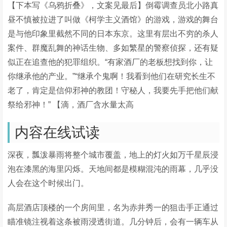
【下本写《乌鸦折叠》，文案见最后】倒霉调查员北小路真
昼不慎被拉进了叫做《柯学主义酒馆》的游戏，游戏的舞台
是与他印象里截然不同的日本东京。这里有层出不穷的杀人
案件、群魔乱舞的神话生物、多如繁星的警察侦探，还有疑
似正在追查他的犯罪组织。“有家酒厂的老板想找到你，让
你继承他的产业。”“继承个鬼啊！我看到他们在研究长生不
老了，肯定是信仰邪神的教团！守秘人，我要先手把他们献
祭给邪神！” 【滴，酒厂含水量太高
内容在线试读
深夜，瓢泼暴雨将整个城市覆盖，地上的灯火如万千星辰浸
泡在漆黑的海里闪烁。天地间都是模糊混沌的雨幕，几乎没
人会在这个时候出门。
高层酒店顶楼的一个房间里，名为赤井秀一的狙击手正通过
瞄准镜注视着这条被雨浸透街道。几分钟后，会有一辆车从