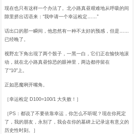
现在也只有这样一个办法了。北小路真昼艰难地从呼吸的间
隙里挤出话语来：“我申请一个幸运检定……”
话出口的那一瞬间，他忽然有一种不太好的预感，但是……
已经晚了。
视野左下角出现了两个骰子，一黑一白，它们正在愉快地滚
动，就在北小路真昼惊恐的眼神里，两边都停留在
了“10”上。
正如恶魔咧开嘴角。
［幸运检定 D100=100/1 大失败！］
［PS：都说了不要依靠幸运，你怎么不听呢？现在你死定
了，我的朋友，永别了，我会在你的墓碑上记录这有意义的
历史性时刻。］