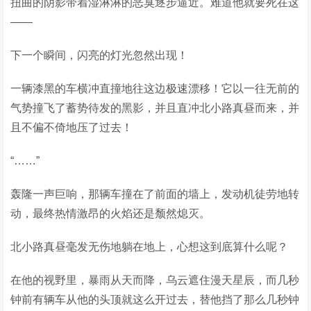
扭曲的阴影带着湿淋淋的恶臭逐步逼近。难道他就要死在这
——
下一个瞬间，闪亮的灯光忽然出现！
一辆漆黑的车横冲直撞地往这边极速漂移！它以一往无前的
气势撞飞了蓄势待发的黑影，并且直冲北小路真昼而来，并
且不偏不倚地压了过去！
“……”
轰隆一声巨响，那辆车撞在了前面的墙上，发动机徒劳地转
动，最终热情激昂的火焰还是颓然熄灭。
北小路真昼毫发无伤地躺在地上，心想这到底算什么呢？
在他的视野里，暴雨从天而降，乌云遮住漫天星辰，而几秒
钟前有辆车从他的头顶就这么开过去，替他挡了那么几秒钟