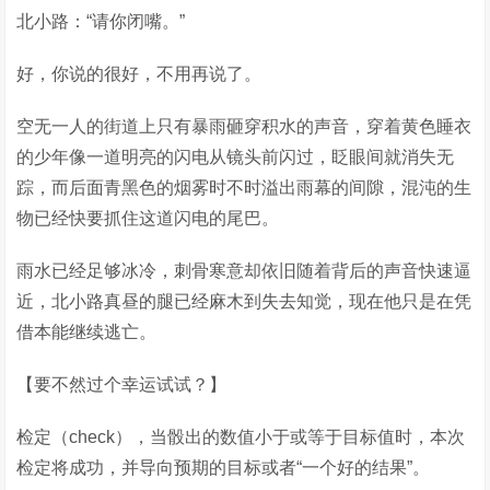
北小路：“请你闭嘴。”
好，你说的很好，不用再说了。
空无一人的街道上只有暴雨砸穿积水的声音，穿着黄色睡衣
的少年像一道明亮的闪电从镜头前闪过，眨眼间就消失无
踪，而后面青黑色的烟雾时不时溢出雨幕的间隙，混沌的生
物已经快要抓住这道闪电的尾巴。
雨水已经足够冰冷，刺骨寒意却依旧随着背后的声音快速逼
近，北小路真昼的腿已经麻木到失去知觉，现在他只是在凭
借本能继续逃亡。
【要不然过个幸运试试？】
检定（check），当骰出的数值小于或等于目标值时，本次
检定将成功，并导向预期的目标或者“一个好的结果”。