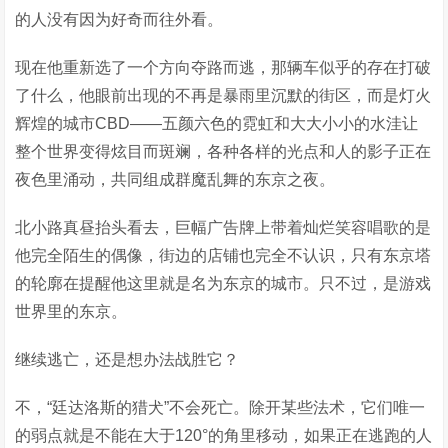
的人没有因为好奇而往外看。
现在他重新选了一个方向夺路而逃，那辆车似乎的存在打破
了什么，他眼前出现的不再是暴雨里沉默的街区，而是灯火
辉煌的城市CBD——五颜六色的霓虹和大大小小的水洼让
整个世界变得炫目而斑斓，各种各样的光点和人的影子正在
夜色里涌动，共同组成群魔乱舞的东京之夜。
北小路真昼抬头看去，巨幅广告牌上带着灿烂笑容唱歌的是
他完全陌生的偶像，街边的店铺也完全不认识，只有东京塔
的轮廓在提醒他这里就是名为东京的城市。只不过，是游戏
世界里的东京。
继续逃亡，还是想办法战胜它？
不，“廷达洛斯的猎犬”不会死亡。除开某些法术，它们唯一
的弱点就是不能在大于120°的角里移动，如果正在逃跑的人