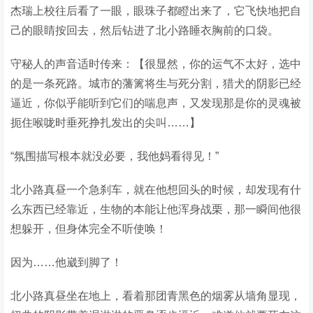
杰瑞上校往后看了一眼，眼珠子都瞪出来了，它飞快地把自
己的眼睛按回去，然后钻进了北小路睡衣胸前的口袋。
守秘人的声音适时传来：【很显然，你的运气不太好，选中
的是一条死路。城市的藩篱将生与死分割，猎犬的阴影已经
逼近，你似乎能听到它们的喘息声，又发现那是你的灵魂被
扼住喉咙时垂死挣扎发出的尖叫……】
“氛围描写根本就没必要，我他妈看得见！”
北小路真昼一个急刹车，就在他想回头的时候，却发现有什
么东西已经靠近，生物的本能让他浑身战栗，那一瞬间他很
想躲开，但身体完全不听使唤！
因为……他崴到脚了！
北小路真昼坐在地上，看着那团青黑色的烟雾从墙角显现，