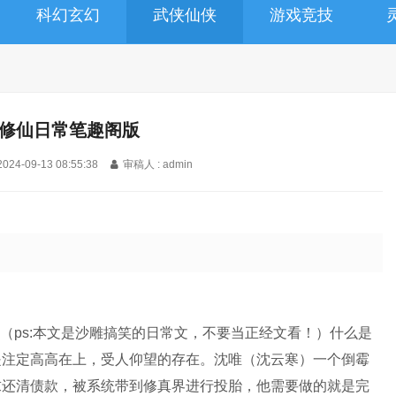
科幻玄幻
武侠仙侠
游戏竞技
g的修仙日常笔趣阁版
2024-09-13 08:55:38
审稿人 : admin
沙雕文（ps:本文是沙雕搞笑的日常文，不要当正经文看！）什么是
是注定高高在上，受人仰望的存在。沈唯（沈云寒）一个倒霉
求还清债款，被系统带到修真界进行投胎，他需要做的就是完