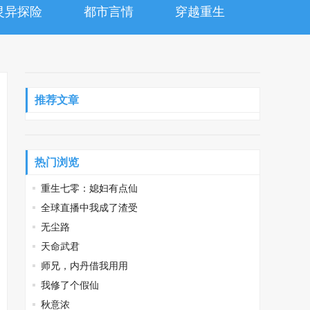
灵异探险
都市言情
穿越重生
推荐文章
热门浏览
重生七零：媳妇有点仙
全球直播中我成了渣受
无尘路
天命武君
师兄，内丹借我用用
我修了个假仙
秋意浓