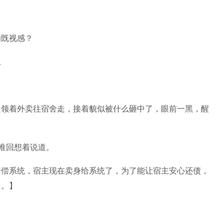
的既视感？
。
边领着外卖往宿舍走，接着貌似被什么砸中了，眼前一黑，醒
沈唯回想着说道。
赔偿系统，宿主现在卖身给系统了，为了能让宿主安心还债，
中。】