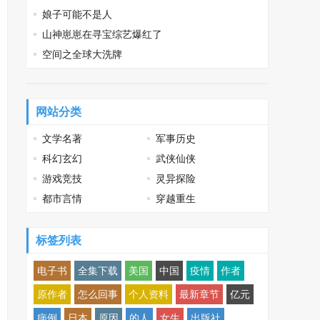
娘子可能不是人
山神崽崽在寻宝综艺爆红了
空间之全球大洗牌
网站分类
文学名著
军事历史
科幻玄幻
武侠仙侠
游戏竞技
灵异探险
都市言情
穿越重生
标签列表
电子书
全集下载
美国
中国
疫情
作者
原作者
怎么回事
个人资料
最新章节
亿元
病例
日本
原因
的人
女生
出版社