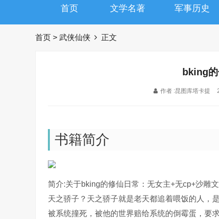
首页
文学名著
军事历史
首页
>
武侠仙侠
正文
bkin
作者 :昆图库塔卡提
书籍简介
简介:关于bking的修仙日常：无女主+无cp+
天之骄子？天之骄子就是老天都追着喂饭的人，
被系统撞死，被他的世界赔给系统的倒霉蛋，要