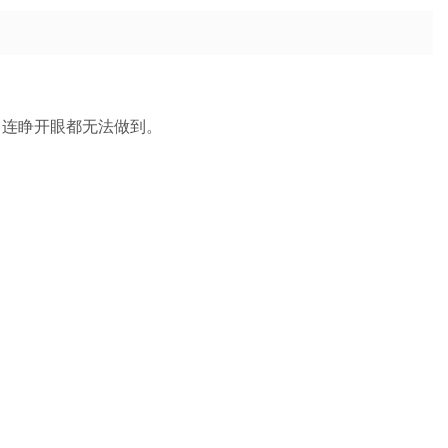
，连睁开眼都无法做到。
】