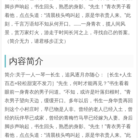
脚步声响起，书生回头，熟悉的身影。“先生！”青衣男子看
着他，点点头道：“清晨枝头鸣叫起，原是华衣贵人来。”此
刻，千言万语却不知从何开口。......一身青衣，揽人间风
景，赏万家灯火，游走于时间长河之上，寻找自己的答案。
（简介无力，请君移步正文）
内容简介
简介:关于一人一琴一长生，追风逐月亦随心：［长生+人生
百态+轻松甜宠不发刀］“先生，何时才能再见？”书生看着
眼前一身青衣的男子问道。“不知，或许是叶落归根时。”青
衣男子望向天边，缓缓开口。多年以后，书生一身华贵再回
到这个小村庄时，早已物是人非。曾经的老人已经入土，曾
经的玩伴早已成家，曾经的青梅竹马早已经嫁为人妻。身后
脚步声响起，书生回头，熟悉的身影。“先生！”青衣男子看
着他，点点头道：“清晨枝头鸣叫起，原是华衣贵人来。”此