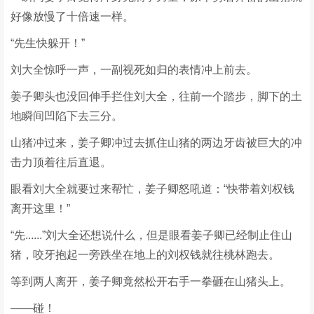
好像放慢了十倍速一样。
“先生快躲开！”
刘大全惊呼一声，一副视死如归的表情冲上前去。
姜子卿头也没回伸手拦住刘大全，往前一个踏步，脚下的土
地瞬间凹陷下去三分。
山猪冲过来，姜子卿冲过去抓住山猪的两边牙齿被巨大的冲
击力顶着往后直退。
眼看刘大全就要过来帮忙，姜子卿怒吼道：“快带着刘权钱
离开这里！”
“先......”刘大全还想说什么，但是眼看姜子卿已经制止住山
猪，咬牙抱起一旁跌坐在地上的刘权钱就往桃林跑去。
等到两人离开，姜子卿竟然松开右手一拳砸在山猪头上。
——碰！