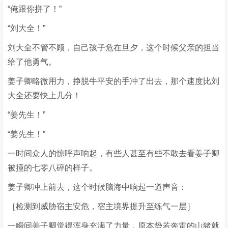
“俺跟你拼了！”
“刘大全！”
刘大全不管不顾，自己孩子危在旦夕，这个时候父亲的担当
给了他勇气。
姜子卿略微用力，挣脱牛平安的手冲了出去，那个速度比刘
大全还要快上几分！
“姜先生！”
“姜先生！”
一时间众人的惊呼声响起，有些人甚至有些不敢去看姜子卿
被撞的七零八碎的样子。
姜子卿冲上前去，这个时候脑海中响起一道声音：
［检测到威胁宿主安危，宿主境界提升至练气一层］
一瞬间姜子卿觉得浑身充满了力量，原本势若奔雷的山猪就