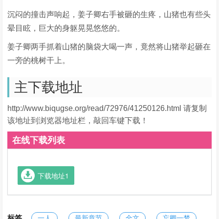
沉闷的撞击声响起，姜子卿右手被砸的生疼，山猪也有些头
晕目眩，巨大的身躯晃晃悠悠的。
姜子卿两手抓着山猪的脑袋大喝一声，竟然将山猪举起砸在
一旁的桃树干上。
主下载地址
http://www.biqugse.org/read/72976/41250126.html 请复制
该地址到浏览器地址栏，敲回车键下载！
在线下载列表
下载地址1
标签
一人
最新章节
全文
忘卿一梦