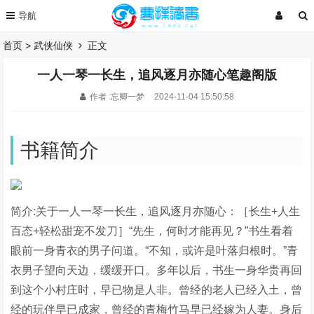
首页
>
武侠仙侠
正文
一人一琴一长生，追风逐月亦随心笔趣阁版
作者 :忘卿一梦
2024-11-04 15:50:58
书籍简介
简介:关于一人一琴一长生，追风逐月亦随心：［长生+人生
百态+轻松甜宠不发刀］“先生，何时才能再见？”书生看着
眼前一身青衣的男子问道。“不知，或许是叶落归根时。”青
衣男子望向天边，缓缓开口。多年以后，书生一身华贵再回
到这个小村庄时，早已物是人非。曾经的老人已经入土，曾
经的玩伴早已成家，曾经的青梅竹马早已经嫁为人妻。身后