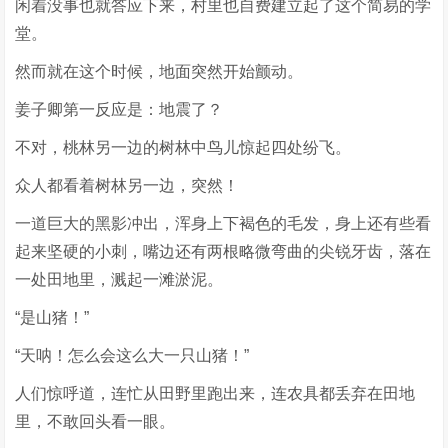
闲着没事也就答应下来，村里也自费建立起了这个简易的学
堂。
然而就在这个时候，地面突然开始颤动。
姜子卿第一反应是：地震了？
不对，桃林另一边的树林中鸟儿惊起四处纷飞。
众人都看着树林另一边，突然！
一道巨大的黑影冲出，浑身上下褐色的毛发，身上还有些看
起来坚硬的小刺，嘴边还有两根略微弯曲的尖锐牙齿，落在
一处田地里，溅起一滩淤泥。
“是山猪！”
“天呐！怎么会这么大一只山猪！”
人们惊呼道，连忙从田野里跑出来，连农具都丢弃在田地
里，不敢回头看一眼。