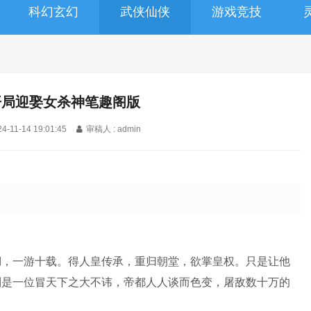
科幻玄幻
武侠仙侠
游戏竞技
开局迎娶女杀神笔趣阁版
4-11-14 19:01:45
审稿人 : admin
湖，一游十载。得人皇传承，重归朝堂，欲掌皇权。只是让他
则是一位冒天下之大不讳，帝都人人谈而色变，屠敌数十万的