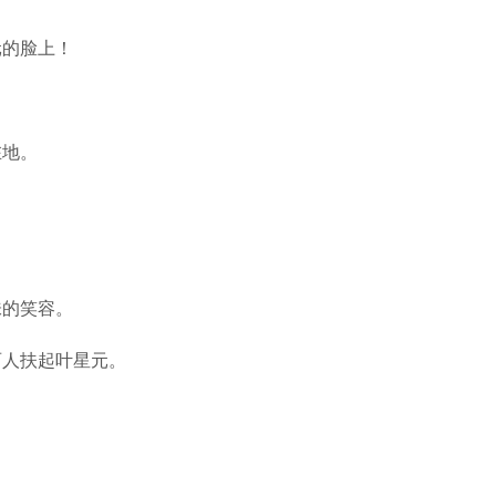
元的脸上！
在地。
味的笑容。
两人扶起叶星元。