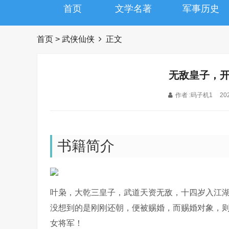
首页
文学名著
军事历史
首页
>
武侠仙侠
正文
无敌皇子，
作者 :码子机1
202
书籍简介
叶枭，大乾三皇子，武道天资无敌，十四岁入江
没想到的是刚刚还朝，便被赐婚，而赐婚对象，
女将军！