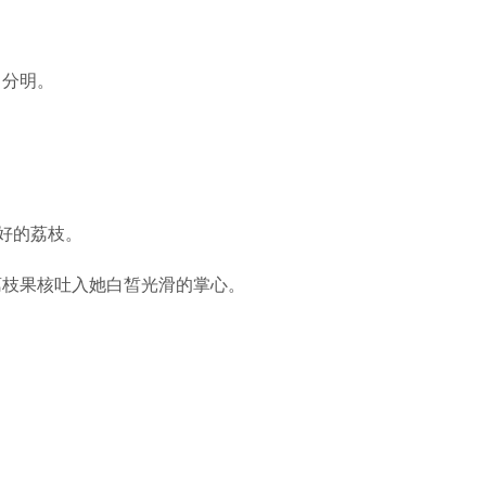
角分明。
好的荔枝。
荔枝果核吐入她白皙光滑的掌心。