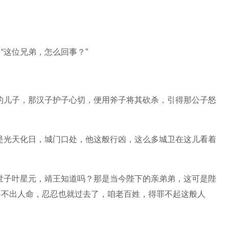
“这位兄弟，怎么回事？”
的儿子，那汉子护子心切，便用斧子将其砍杀，引得那公子怒
是光天化日，城门口处，他这般行凶，这么多城卫在这儿看着
世子叶星元，靖王知道吗？那是当今陛下的亲弟弟，这可是陛
要不出人命，忍忍也就过去了，咱老百姓，得罪不起这般人