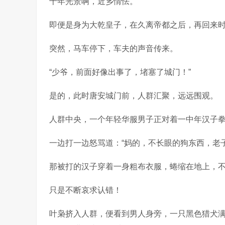
十年光景啊，近乡情怯。
即便是身为大乾皇子，在久离帝都之后，再回来
突然，马车停下，车夫的声音传来。
“少爷，前面好像出事了，堵塞了城门！”
是的，此时唐安城门前，人群汇聚，远远围观。
人群中央，一个年轻华服男子正对着一中年汉子
一边打一边怒骂道：“妈的，不长眼的狗东西，老
那被打的汉子穿着一身粗布衣服，蜷缩在地上，
只是不断哀求认错！
叶枭挤入人群，便看到男人身旁，一只黑色猎犬