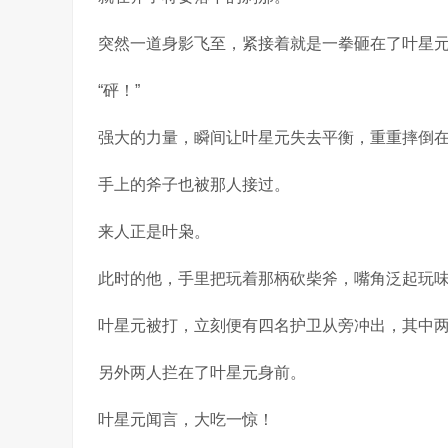
突然一道身影飞至，紧接着就是一拳砸在了叶星
“砰！”
强大的力量，瞬间让叶星元失去平衡，重重摔倒
手上的斧子也被那人接过。
来人正是叶枭。
此时的他，手里把玩着那柄砍柴斧，嘴角泛起玩
叶星元被打，立刻便有四名护卫从旁冲出，其中
另外两人拦在了叶星元身前。
叶星元闻言，大吃一惊！