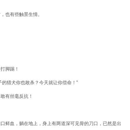
时，也有些触景生情。
拳打脚踢！
子的猎犬你也敢杀？今天就让你偿命！”
不敢有丝毫反抗！
满口鲜血，躺在地上，身上有两道深可见骨的刀口，已然是出