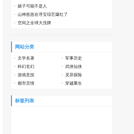
娘子可能不是人
山神崽崽在寻宝综艺爆红了
空间之全球大洗牌
网站分类
文学名著
军事历史
科幻玄幻
武侠仙侠
游戏竞技
灵异探险
都市言情
穿越重生
标签列表
电子书
全集下载
美国
中国
疫情
作者
原作者
怎么回事
最新章节
个人资料
全文
亿元
病例
日本
原因
的人
出版社
女生