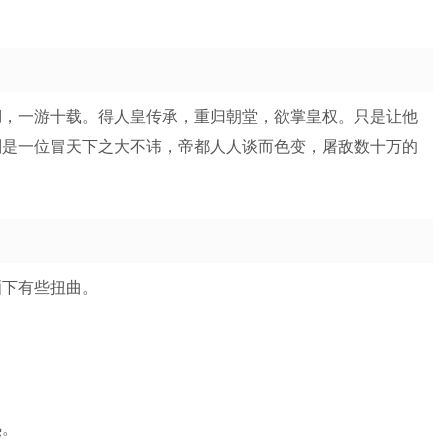
湖，一游十载。得人皇传承，重归朝堂，欲掌皇权。只是让他
则是一位冒天下之大不讳，帝都人人谈而色变，屠敌数十万的
晒下有些扭曲。
。
热。