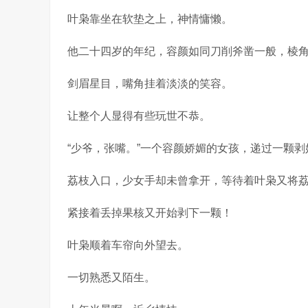
叶枭靠坐在软垫之上，神情慵懒。
他二十四岁的年纪，容颜如同刀削斧凿一般，棱
剑眉星目，嘴角挂着淡淡的笑容。
让整个人显得有些玩世不恭。
“少爷，张嘴。”一个容颜娇媚的女孩，递过一颗剥
荔枝入口，少女手却未曾拿开，等待着叶枭又将
紧接着丢掉果核又开始剥下一颗！
叶枭顺着车帘向外望去。
一切熟悉又陌生。