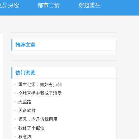
灵异探险
都市言情
穿越重生
推荐文章
热门浏览
重生七零：媳妇有点仙
全球直播中我成了渣受
无尘路
天命武君
师兄，内丹借我用用
我修了个假仙
秋意浓