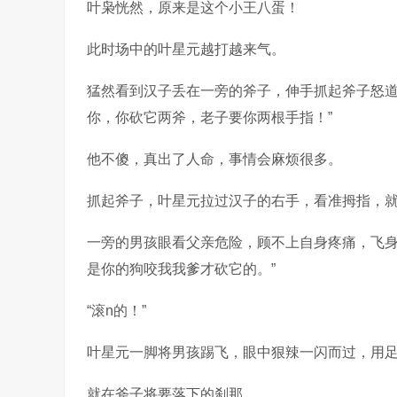
叶枭恍然，原来是这个小王八蛋！
此时场中的叶星元越打越来气。
猛然看到汉子丢在一旁的斧子，伸手抓起斧子怒道
你，你砍它两斧，老子要你两根手指！”
他不傻，真出了人命，事情会麻烦很多。
抓起斧子，叶星元拉过汉子的右手，看准拇指，
一旁的男孩眼看父亲危险，顾不上自身疼痛，飞身
是你的狗咬我我爹才砍它的。”
“滚n的！”
叶星元一脚将男孩踢飞，眼中狠辣一闪而过，用
就在斧子将要落下的刹那。