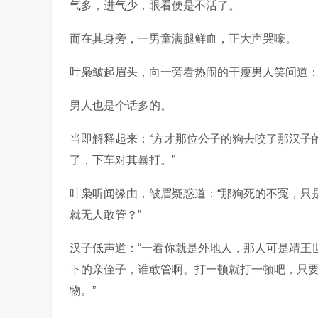
气多，进气少，眼看便是不活了。
而在其身旁，一男童满腿鲜血，正大声哭嚎。
叶枭皱起眉头，向一旁看热闹的干瘦男人笑问道：
男人也是个话多的。
当即解释起来：“方才那位公子的狗去咬了那汉子
了，下车对其暴打。”
叶枭听闻缘由，皱眉疑惑道：“那狗死的不冤，只
就无人敢管？”
汉子低声道：“一看你就是外地人，那人可是靖王
下的亲侄子，谁敢管啊。打一顿就打一顿吧，只
物。”