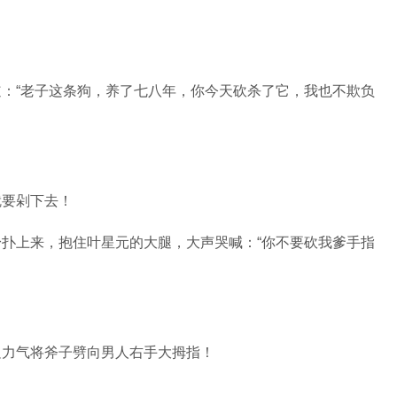
：“老子这条狗，养了七八年，你今天砍杀了它，我也不欺负
就要剁下去！
扑上来，抱住叶星元的大腿，大声哭喊：“你不要砍我爹手指
足力气将斧子劈向男人右手大拇指！