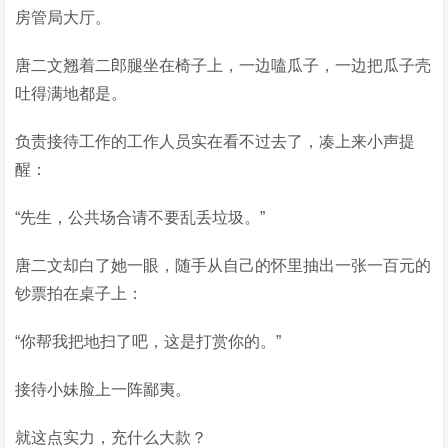
房管局大厅。
唐二文翘着二郎腿坐在椅子上，一边嗑瓜子，一边把瓜子壳
吐得满地都是。
负责接待工作的工作人员实在看不过去了，凑上来小声提
醒：
“先生，公共场合请不要乱丢垃圾。”
唐二文却白了她一眼，随手从自己的怀里抽出一张一百元的
钞票拍在桌子上：
“你帮我把地扫了吧，这是打赏你的。”
接待小妹脸上一阵鄙夷。
就这点实力，充什么大款？