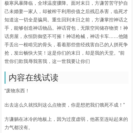
极寒风暴降临，全球温度骤降。面对末日，方谦苦苦守护自
己未婚妻一家人，却被榨干利用价值之后残忍杀害，临死才
知道这一切全是骗局。重生回到末日之前，方谦掌控神话之
手，能够创造神话物品。神话背包，无限空间储存物资！神
话房屋，永恒防御坚不可摧！神话枪械，神话卡车……他随
手丢出一根啃完的骨头，看着那些曾经残害自己的人拼死争
抢，发出畅快大笑！这是你们的末日，却是我的天堂。“前
世你们欺我辱我害我，这一世我要让你们
内容在线试读
“废物东西！
出去这么久就找到这么点物资，你是想把我们饿死不成！”
方谦躺在冰冷的地板上，因为过度虚弱，他甚至连站起来的
力气都没有。