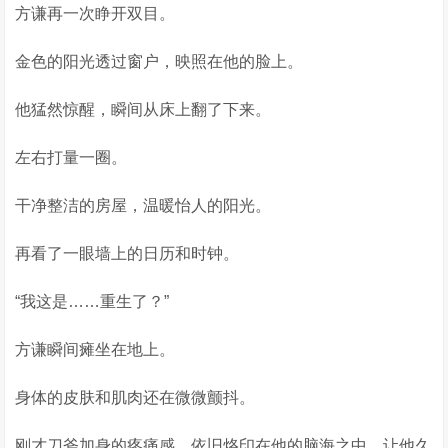
方谦再一次睁开双目。
金色的阳光透过窗户，映照在他的脸上。
他猛然惊醒，瞬间从床上翻了下来。
左右打量一圈。
干净整洁的房屋，温暖怡人的阳光。
再看了一眼墙上的日历和时钟。
“我这是……重生了？”
方谦瞬间瘫坐在地上。
身体的皮肤和肌肉还在微微颤抖。
刚才刀斧加身的疼痛感，依旧烙印在他的脑海之中，让他久