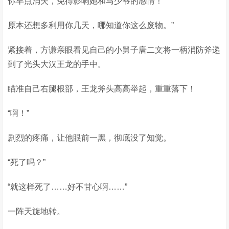
你早点消失，免得影响她和马少爷的感情！
原本还想多利用你几天，哪知道你这么废物。”
紧接着，方谦亲眼看见自己的小舅子唐二文将一柄消防斧递
到了光头大汉王龙的手中。
瞄准自己右腿根部，王龙斧头高高举起，重重落下！
“啊！”
剧烈的疼痛，让他眼前一黑，彻底没了知觉。
“死了吗？”
“就这样死了……好不甘心啊……”
一阵天旋地转。