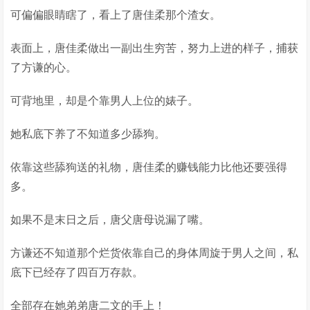
可偏偏眼睛瞎了，看上了唐佳柔那个渣女。
表面上，唐佳柔做出一副出生穷苦，努力上进的样子，捕获
了方谦的心。
可背地里，却是个靠男人上位的婊子。
她私底下养了不知道多少舔狗。
依靠这些舔狗送的礼物，唐佳柔的赚钱能力比他还要强得
多。
如果不是末日之后，唐父唐母说漏了嘴。
方谦还不知道那个烂货依靠自己的身体周旋于男人之间，私
底下已经存了四百万存款。
全部存在她弟弟唐二文的手上！