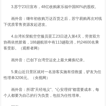
3.苏宁23日宣布，48亿收购家乐福中国80%的股权。
画外音：继年初收购万达百货之后，苏宁易购再次对线
下优质零售资源发起进攻。
4.台湾长荣航空空服员罢工23日进入第4天，劳资双方
协商依然胶着，188趟航班中有113趟取消，约24600名乘
客受影。（观察者网）
画外音：已创下台湾空运史上最大瘫痪纪录。
5.黄山近日景区就对一名游客实施有偿救援，驴友为任
性埋单3206元。（央视网）
画外音：所谓“天经地义”、“心安理得”都需要成本，每
个人都要为自己的行为负责，包括为任性埋单。