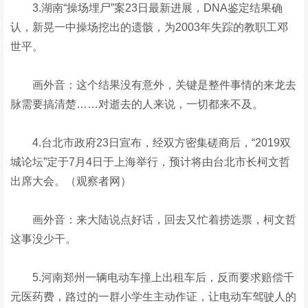
3.湖南“操场埋尸”案23日最新进展，DNA鉴定结果确
认，新晃一中操场挖出的遗骸，为2003年失踪的教职工邓
世平。
画外音：这个结果没有意外，关键是整件事情的来龙去
脉需要搞清楚……对逝去的人来说，一切都来不及。
4.台北市政府23日宣布，经双方密集磋商后，“2019双
城论坛”定于7月4日于上海举行，预计将由台北市长柯文哲
出席大会。（观察者网）
画外音：来大陆说点好话，回去又忙着捞选票，柯文哲
这事没少干。
5.河南郑州一辆电动车撞上出租车后，反而要求赔偿千
元医药费，路过的一群小学生主动作证，让电动车驾驶人的