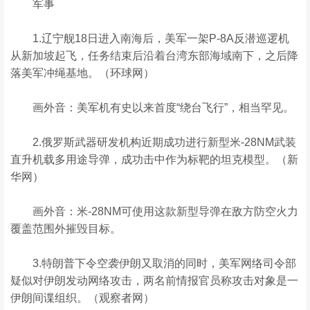
军事
1.辽宁舰18日进入南海后，美军一架P-8A反潜巡逻机
从新加坡起飞，任务结束后沿着台湾东部海域南下，之后降
落美军冲绳基地。（环球网）
画外音：美军机有史以来首度“绕台飞行”，相当罕见。
2.俄罗斯武器研发机构近期成功进行新型米-28NM武装
直升机载多用途导弹，成功击中作为标靶的坦克模型。（新
华网）
画外音：米-28NM可使用这款新型导弹在敌方防空火力
覆盖范围外摧毁目标。
3.特朗普下令空袭伊朗又取消的同时，美军网络司令部
疑似对伊朗发动网络攻击，两名前情报官员称攻击对象是一
伊朗间谍组织。（观察者网）