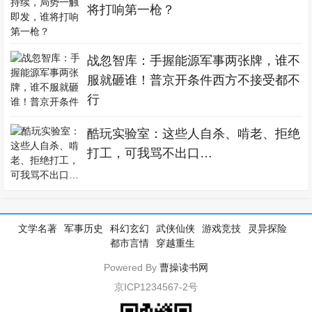
将打响第一枪？
战忽智库：手握能源军事两张牌，谁不
服就砸谁！普京开条件西方不接受都不
行
酷玩实验室：这些人自杀、啃老、拒绝
打工，可我骂不出口…
文学名著
军事历史
科幻玄幻
武侠仙侠
游戏竞技
灵异探险
都市言情
穿越重生
Powered By
曹操读书网
京ICP1234567-2号