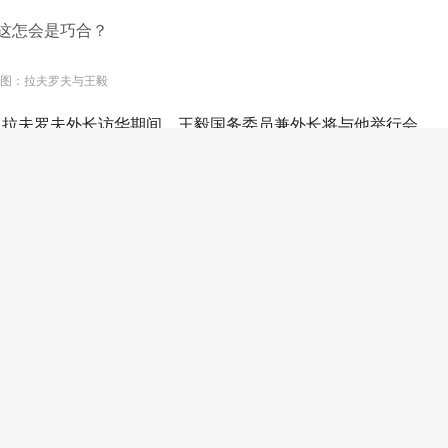
图：拉夫罗夫与王毅
，拉夫罗夫外长访华期间，王毅国务委员兼外长将与他举行会
共同关心的国际地区问题交换意见。
交往“对表”，当然包括近期密集而紧张的中美俄战略大互动。
国对协作的展示将越坚决。
乱的外交组合拳。相对于特朗普政府“六亲不认、四面出击”的
且目标更为集中——在东西半球打造压制中俄的战略火线。两