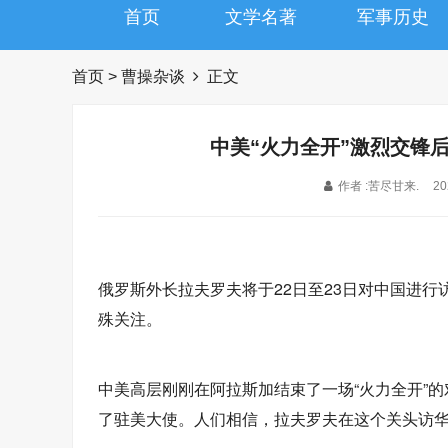
首页
文学名著
军事历史
首页
>
曹操杂谈
正文
中美“火力全开”激烈交锋
作者 :苦尽甘来.
20
俄罗斯外长拉夫罗夫将于22日至23日对中国进
殊关注。
中美高层刚刚在阿拉斯加结束了一场“火力全开”
了驻美大使。人们相信，拉夫罗夫在这个关头访