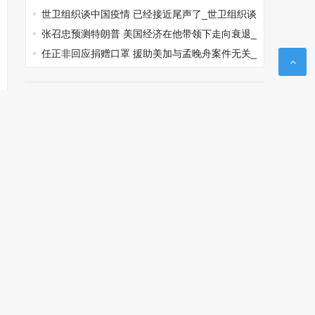
_2020高速多久恢复正常收费
世卫组织谈中国疫情 已经接近尾声了_世卫组织谈
中国疫情
张召忠预测特朗普 美国经济在他带领下走向衰退_
张召忠预测特朗普
任正非回应捐赠口罩 援助美加与孟晚舟案件无关_
任正非回应捐赠口罩
网站分类
文学名著
军事历史
科幻玄幻
武侠仙侠
游戏竞技
灵异探险
都市言情
穿越重生
标签列表
美国
中国
疫情
怎么回事
个人资料
亿元
病例
日本
原因
女生
印度
企业
背景
的人
自己的
俄罗斯
关系
英国
扮演者