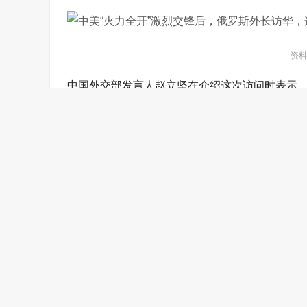
资料
中国外交部发言人赵立坚在介绍这次访问时表示
谈，双方将就双边关系及近期高层交往对表，就
请注意“对表”这个关键词，就双边关系及近期高层
正所谓中俄战略协作没有上限，美国越霸道，两
1， 中俄都和美国经历一番激烈交锋
差不多同一时间，华盛顿向中俄打出了让人眼花缭
外交风格而言，拜登政府的外交显得更有章法，