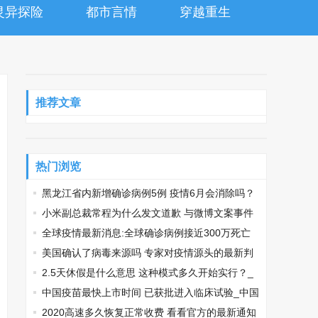
灵异探险
都市言情
穿越重生
推荐文章
热门浏览
黑龙江省内新增确诊病例5例 疫情6月会消除吗？
_黑龙江省内新增5例
小米副总裁常程为什么发文道歉 与微博文案事件
有关_常程道歉
全球疫情最新消息:全球确诊病例接近300万死亡
超过20万人 美国抗击疫情效果不如加拿大！_全球
美国确认了病毒来源吗 专家对疫情源头的最新判
疫情最新消息
断_美国确认了病毒来源吗
2.5天休假是什么意思 这种模式多久开始实行？_
2.5天休假是什么意思
中国疫苗最快上市时间 已获批进入临床试验_中国
疫苗最快上市时间
2020高速多久恢复正常收费 看看官方的最新通知