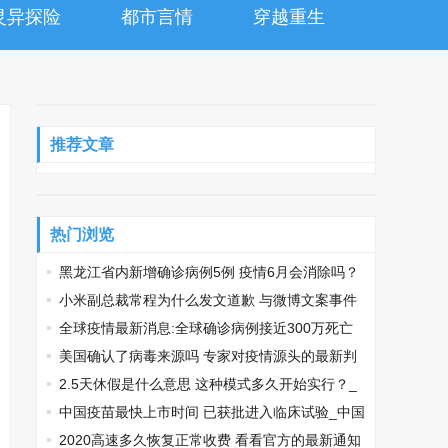
灵异探险
都市言情
穿越重生
推荐文章
热门浏览
黑龙江省内新增确诊病例5例 疫情6月会消除吗？
_黑龙江省内新增5例
小米副总裁常程为什么发文道歉 与微博文案事件
有关_常程道歉
全球疫情最新消息:全球确诊病例接近300万死亡
超过20万人 美国抗击疫情效果不如加拿大！_全球
美国确认了病毒来源吗 专家对疫情源头的最新判
疫情最新消息
断_美国确认了病毒来源吗
2.5天休假是什么意思 这种模式多久开始实行？_
2.5天休假是什么意思
中国疫苗最快上市时间 已获批进入临床试验_中国
疫苗最快上市时间
2020高速多久恢复正常收费 看看官方的最新通知