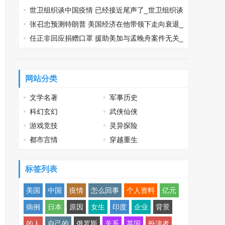
_2020高速多久恢复正常收费
世卫组织谈中国疫情 已经接近尾声了_世卫组织谈
中国疫情
张召忠预测特朗普 美国经济在他带领下走向衰退_
张召忠预测特朗普
任正非回应捐赠口罩 援助美加与孟晚舟案件无关_
任正非回应捐赠口罩
网站分类
文学名著
军事历史
科幻玄幻
武侠仙侠
游戏竞技
灵异探险
都市言情
穿越重生
标签列表
美国
中国
疫情
怎么回事
个人资料
亿元
病例
日本
原因
女生
印度
企业
背景
的人
自己的
俄罗斯
关系
英国
扮演者