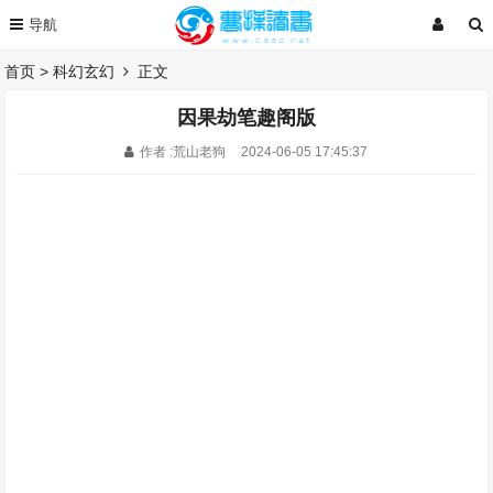
首页
>
科幻玄幻
正文
因果劫笔趣阁版
作者 :荒山老狗
2024-06-05 17:45:37