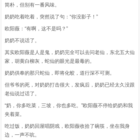
简朴，但别有一番风味。
奶奶吃着吃着，突然说了句：“你没影子！”
欧阳薇：“有啊，这不是吗？”
奶奶不说话了。
其实欧阳薇是人是鬼，奶奶完全可以去问老仙，东北五大仙
家，胡黄白柳灰，蛇仙的眼光是最毒的。
奶奶供奉的那只蛇仙，即将化蛟，道行深不可测。
但爷爷的死，对奶奶打击很大，发疯后，奶奶已经太久没跟
老仙说过话了。
“奶，你多吃菜，三坡，你也多吃。”欧阳薇不停给奶奶和我
夹着菜。
吃过饭，奶奶回屋唱阴戏，欧阳薇收拾了碗筷，坐在我身
边，一声不吭。