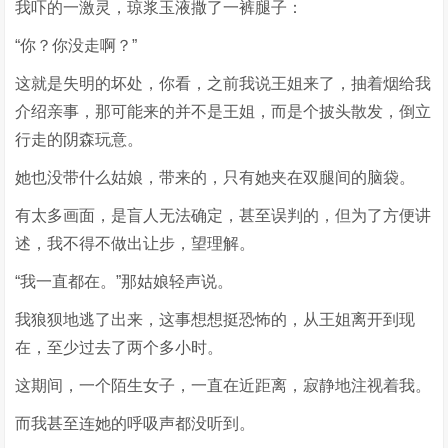
我吓的一激灵，琼浆玉液撒了一裤腿子：
“你？你没走啊？”
这就是失明的坏处，你看，之前我说王姐来了，抽着烟给我
介绍亲事，那可能来的并不是王姐，而是个披头散发，倒立
行走的阴森玩意。
她也没带什么姑娘，带来的，只有她夹在双腿间的脑袋。
有太多画面，是盲人无法确定，甚至误判的，但为了方便讲
述，我不得不做出让步，望理解。
“我一直都在。”那姑娘轻声说。
我狼狈地逃了出来，这事想想挺恐怖的，从王姐离开到现
在，至少过去了两个多小时。
这期间，一个陌生女子，一直在近距离，寂静地注视着我。
而我甚至连她的呼吸声都没听到。