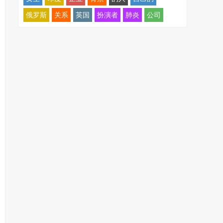
俄罗斯
关系
英国
扮演者
肺炎
公司