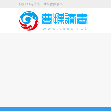
下载TXT电子书，就来曹操读书