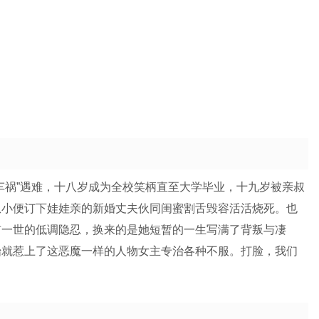
车祸”遇难，十八岁成为全校笑柄直至大学毕业，十九岁被亲叔
从小便订下娃娃亲的新婚丈夫伙同闺蜜割舌毁容活活烧死。也
前一世的低调隐忍，换来的是她短暂的一生写满了背叛与凄
始就惹上了这恶魔一样的人物女主专治各种不服。打脸，我们