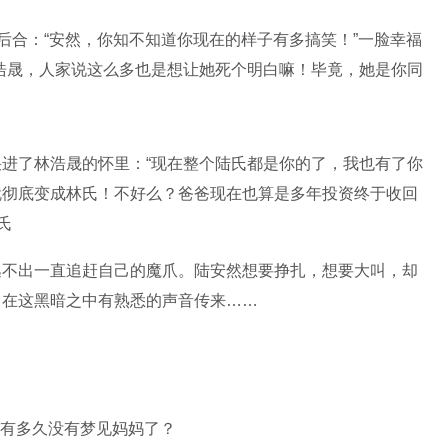
后合：“安然，你知不知道你现在的样子有多搞笑！”一脸幸福
浩晟，人家说这么多也是想让她死个明白嘛！毕竟，她是你同
进了林浩晟的怀里：“现在整个陆氏都是你的了，我也有了你
就彻底变成林氏！不好么？爸爸现在也算是多年投资终于收回
氏
逃不出一直追赶自己的魔爪。陆安然想要挣扎，想要大叫，却
，在这黑暗之中有熟悉的声音传来……
她有多久没有梦见妈妈了？