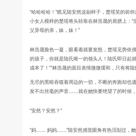
“哈哈哈哈！”瞧见陆安然这副样子，楚瑶笑的前仰
小女人模样的楚瑶将头轻靠在林浩晟的肩膀上：“
父异母的亲，妹，妹！”
林浩晟脸色一凝，眼看着就要发怒，楚瑶见势依偎
的孩子，你就是陆氏唯一的领头人！陆氏即日起
成本了！””林浩晟的面目表情微微缓和，只有将陆
无尽的黑暗吞噬着周边的一切，不断的奔跑却也
发不出丝毫的声音……就在她快要绝望了的时候
“安然？安然？”
“妈…… 妈妈……”陆安然感觉眼角有热泪划过，