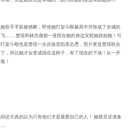
是她双手手筋被挑断，即使她打架斗殴被高中开除成了全城的
飞…… 楚瑶和林浩晟都一直陪在她的身边安慰她鼓励她！可
的打架斗殴也是楚瑶一步步故意陷害怂恿，照片更是楚瑶联合
瞎了，所以她才会变成现在这样子，有了现在的下场！从一开
控着！
却还天真的以为只有他们才是最爱自己的人！ 她甚至还准备
……