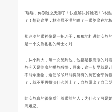
“瑶瑶，你别这么无聊了！快点解决掉她吧！”林
了！想到这里，林浩晟不满的瞪了一眼萎靡在地
那冰冷的眼神像是一把刀子，狠狠地扎进陆安然
是一个文质彬彬的绅士才对
，从小到大，每一次见到他，他都是很宠溺的对
然今天是彻底的幡然醒悟，原来，这一切早就是
不能拿重物，迫使爷爷只能将所有的厨艺全部传授给了
了，就不用再扮演什么绅士了，自然露出了自己
陆安然真的很像质问着眼前的人：为什么？可是
痛难忍。