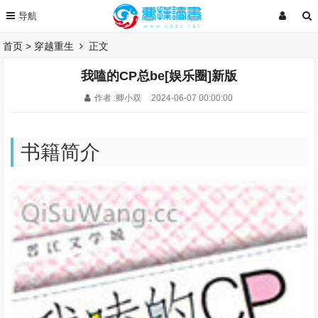
首页
>
穿越重生
正文
我嗑的CP总be[娱乐圈]新版
作者 :卿小双
2024-06-07 00:00:00
书籍简介