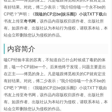
在正主——傅觅的身上。凡是嗑跟傅觅相关的CP就肯定没
有好结果。对此，傅二少表示：“我介绍你嗑一个永不be的
CP吧？”声明：
《我嗑的CP总be[娱乐圈]》小说TXT下载
由
书友上传至
奇书网
，该作品内容版权归原作者、出版社所
有。如原作者、出版社认为本站行为侵权，请联系本站，本
站会立即删除您认为侵权的作品。
内容简介
嗑CP经验丰富的苏离，不知道自己什么时候成了毒奶的体
质，嗑一个CP就be一个。后来他终于发现，问题主要是出
在正主——傅觅的身上。凡是嗑跟傅觅相关的CP就肯定没
有好结果。对此，傅二少表示：“我介绍你嗑一个永不be的
CP吧？”声明：《我嗑的CP总be[娱乐圈]》小说TXT下载由
书友上传至奇书网，该作品内容版权归原作者、出版社所
有。如原作者、出版社认为本站行为侵权，请联系本站，本
站会立即删除您认为侵权的作品。