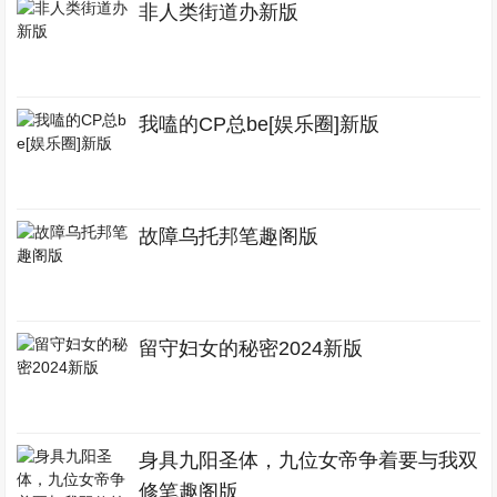
非人类街道办新版
我嗑的CP总be[娱乐圈]新版
故障乌托邦笔趣阁版
留守妇女的秘密2024新版
身具九阳圣体，九位女帝争着要与我双
修笔趣阁版