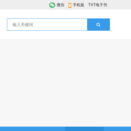
微信
手机版
TXT电子书