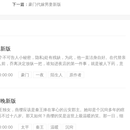
下一篇：
豪门代嫁男妻新版
妻新版
有个不可告人小秘密，隐私|处有残缺，为此，他一直洁身自好。在代替亲
人前，乔离决定放纵一把，谁知进夜店的第一件事，就是被人下药，意
...
0:00:00
豪门
一夜
陌生人
原作者
欲晚新版
秦王独女，燕缨应该是秦王捧在掌心的云安郡主。她却是个沉疴多年的瞎
活不过十八岁。那又如何？燕缨的笑是这世上最温暖的笑。那一日，细
..
0:00:00
太平
秦王
温暖
沉疴