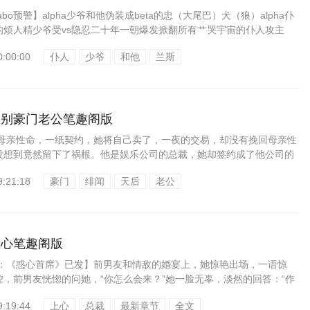
bo预警】alpha少爷和他伪装成beta的忠（大尾巴）犬（狼）alpha仆
的烦人精少爷受vs隐忍二十年一朝爆发掀翻所有艹哭宇宙的仆人攻主
..
0:00:00
仆人
少爷
和他
兰斯
吻别豪门老公笔趣阁版
救母亲性命，一纸契约，她将自己卖了，一夜的交易，却没有挽回母亲性
没想到竟然留下了祸根。他是娱乐公司的总裁，她却签约成了他公司的
逢...
9:21:18
豪门
绯闻
天后
老公
上心笔趣阁版
书：《惑心首席》已发】前男友和情敌的婚宴上，她惊艳出场，一语惊
，前男友恍惚的问她，“你怎么会来？”她一脸无辜，淡然的回答：“作
名义...
9:19:44
上心
总裁
最新章节
全文