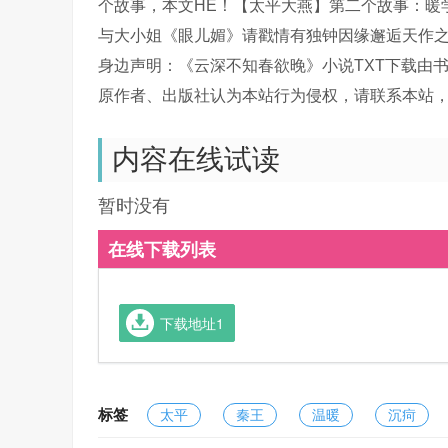
个故事，本文HE！【太平大燕】第二个故事：暖
与大小姐《眼儿媚》请戳情有独钟因缘邂逅天作
身边声明：《云深不知春欲晚》小说TXT下载由
原作者、出版社认为本站行为侵权，请联系本站
内容在线试读
暂时没有
在线下载列表
下载地址1
标签
太平
秦王
温暖
沉疴