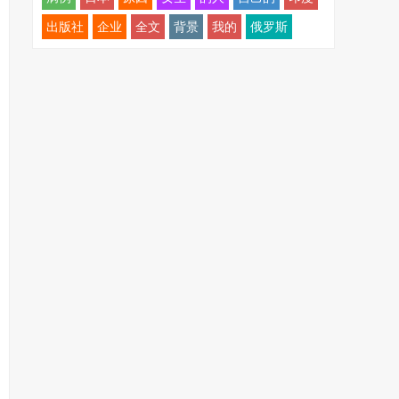
出版社
企业
全文
背景
我的
俄罗斯