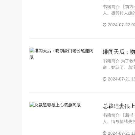
书籍简介 【前方a
人。极其讨人嫌
仆。下克上。复古.
2024-07-22 0
绯闻天后：
书籍简介 为了
命，她认了。却
艺人，所幸多年后重
2024-07-21 1
总裁追妻很
书籍简介 【新
人。情敌情绪失控
为你二叔的妻子，你
2024-07-21 1