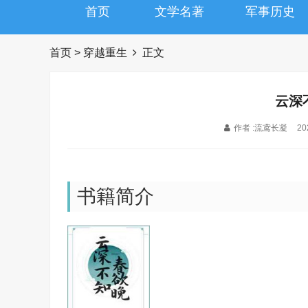
首页
文学名著
军事历史
首页
>
穿越重生
正文
云深
作者 :流鸢长凝
20
书籍简介