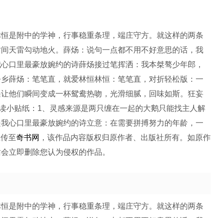
林恒是附中的学神，行事稳重条理，端庄守方。就这样的两条
时间天雷勾动地火。薛炀：说句一点都不用不好意思的话，我
我心口里最豪放婉约的诗薛炀接过笔挥洒：我本桀骜少年郎，
吾乡薛炀：笔笔直，就爱林恒林恒：笔笔直，对折轻松版：一
遇让他们瞬间变成一杯鸳鸯热吻，光滑细腻，回味如斯。狂妄
读小贴纸：1、灵感来源是两只缠在一起的大鹅只能找主人解
是我心口里最豪放婉约的诗立意：在需要拼搏努力的年龄，一
上传至
奇书网
，该作品内容版权归原作者、出版社所有。如原作
站会立即删除您认为侵权的作品。
林恒是附中的学神，行事稳重条理，端庄守方。就这样的两条