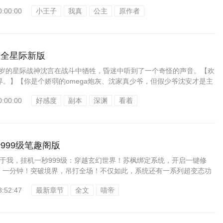
0:00:00
小王子
我真
公主
原作者
服全星际新版
20岁的星际战神沈言在战斗中牺牲，昏迷中听到了一个奇怪的声音。【欢
界。】【你是个娇弱的omega炮灰、沈家真少爷，但假少爷沈安才是主
0:00:00
好感度
副本
深渊
看着
999级笔趣阁版
关于我，挂机一秒999级：穿越玄幻世界！苏枫绑定系统，开启一键修
！一分钟！突破境界，吊打全场！不仅如此，系统还有一系列超变态功
！至此以后，人们走...
8:52:47
最新章节
全文
喵帝