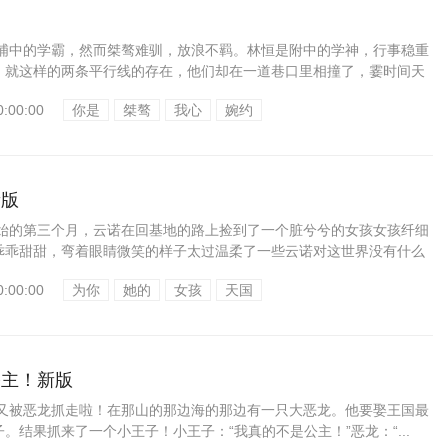
是浦中的学霸，然而桀骜难驯，放浪不羁。林恒是附中的学神，行事稳重
。就这样的两条平行线的存在，他们却在一道巷口里相撞了，霎时间天
说...
0:00:00
你是
桀骜
我心
婉约
新版
开始的第三个月，云诺在回基地的路上捡到了一个脏兮兮的女孩女孩纤细
乖乖甜甜，弯着眼睛微笑的样子太过温柔了一些云诺对这世界没有什么
.
0:00:00
为你
她的
女孩
天国
公主！新版
子又被恶龙抓走啦！在那山的那边海的那边有一只大恶龙。他要娶王国最
。结果抓来了一个小王子！小王子：“我真的不是公主！”恶龙：“...