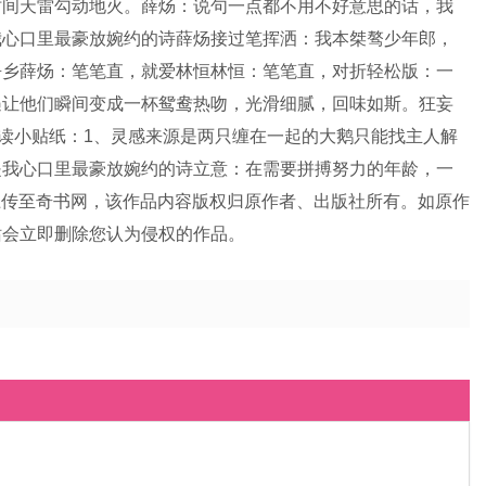
时间天雷勾动地火。薛炀：说句一点都不用不好意思的话，我
我心口里最豪放婉约的诗薛炀接过笔挥洒：我本桀骜少年郎，
吾乡薛炀：笔笔直，就爱林恒林恒：笔笔直，对折轻松版：一
遇让他们瞬间变成一杯鸳鸯热吻，光滑细腻，回味如斯。狂妄
读小贴纸：1、灵感来源是两只缠在一起的大鹅只能找主人解
是我心口里最豪放婉约的诗立意：在需要拼搏努力的年龄，一
上传至奇书网，该作品内容版权归原作者、出版社所有。如原作
站会立即删除您认为侵权的作品。