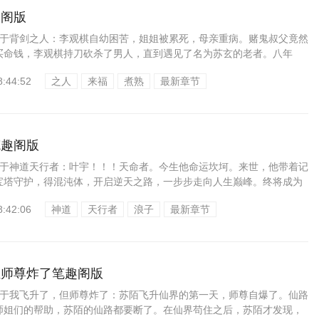
趣阁版
:关于背剑之人：李观棋自幼困苦，姐姐被累死，母亲重病。赌鬼叔父竟然
买命钱，李观棋持刀砍杀了男人，直到遇见了名为苏玄的老者。八年
吧，...
8:44:52
之人
来福
煮熟
最新章节
笔趣阁版
:关于神道天行者：叶宇！！！天命者。今生他命运坎坷。来世，他带着记
宝塔守护，得混沌体，开启逆天之路，一步步走向人生巅峰。终将成为
介 简介:关于...
8:42:06
神道
天行者
浪子
最新章节
但师尊炸了笔趣阁版
:关于我飞升了，但师尊炸了：苏陌飞升仙界的第一天，师尊自爆了。仙路
师姐们的帮助，苏陌的仙路都要断了。在仙界苟住之后，苏陌才发现，