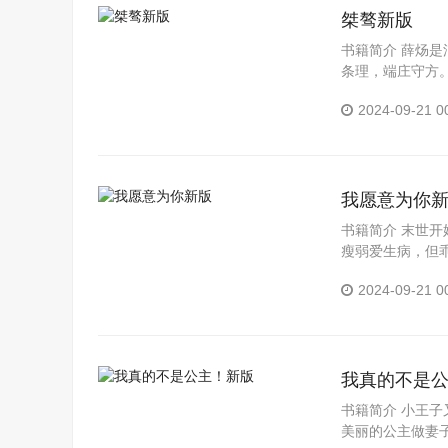
桀骜新版
书籍简介 薛炀
条理，端庄守方
雷勾动地火。薛炀：
2024-09-21 0
我愿意为你
书籍简介 末世
瘦弱爱生病，但
羁绊，却被那个..
2024-09-21 0
我真的不是
书籍简介 小王
美丽的公主做妻子