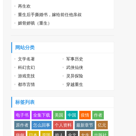
再生欢
重生后手撕婚书，嫁给前任他亲叔
媚骨娇嗔（重生）
网站分类
文学名著
军事历史
科幻玄幻
武侠仙侠
游戏竞技
灵异探险
都市言情
穿越重生
标签列表
电子书
全集下载
美国
中国
疫情
作者
原作者
怎么回事
个人资料
最新章节
亿元
病例
日本
原因
的人
全文
女生
出版社