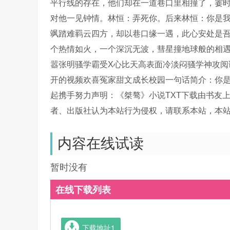
平行线的存在，他们却在一道巷口里相撞了，霎
对他一见钟情。林恒：弄死你。后来林恒：你是
飒踏难羁云四方，却以巷口缘一遇，此心安处是
个热情如火，一个深沉无波，彗星撞地球般的相
嚣张明骚学霸受X心比天高表面冷淡闷骚学神攻阅
开的视频欢喜冤家甜文成长校园一句话简介：你
起携手努力声明：《桀骜》小说TXT下载由书友
者、出版社认为本站行为侵权，请联系本站，本
内容在线试读
暂时没有
在线下载列表
下载地址1