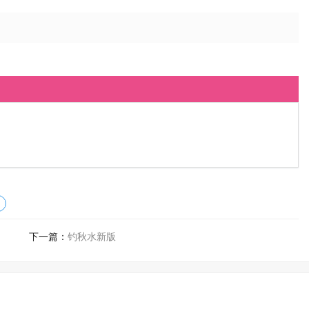
下一篇：
钓秋水新版