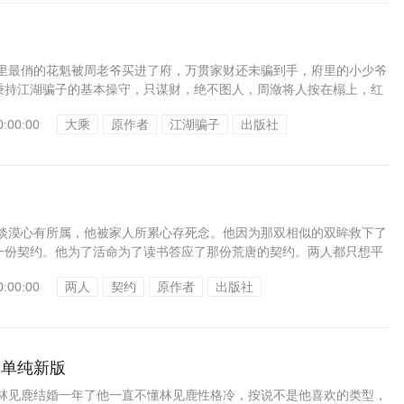
城里最俏的花魁被周老爷买进了府，万贯家财还未骗到手，府里的小少爷
秉持江湖骗子的基本操守，只谋财，绝不图人，周潋将人按在榻上，红
得...
0:00:00
大乘
原作者
江湖骗子
出版社
版
性淡漠心有所属，他被家人所累心存死念。他因为那双相似的双眸救下了
一份契约。他为了活命为了读书答应了那份荒唐的契约。两人都只想平
0:00:00
两人
契约
原作者
出版社
不单纯新版
和林见鹿结婚一年了他一直不懂林见鹿性格冷，按说不是他喜欢的类型，