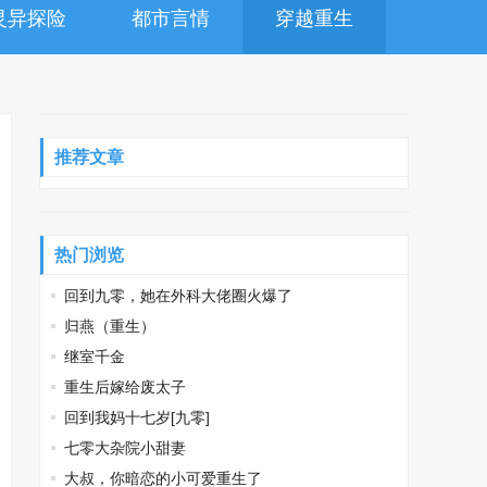
灵异探险
都市言情
穿越重生
推荐文章
热门浏览
回到九零，她在外科大佬圈火爆了
归燕（重生）
继室千金
重生后嫁给废太子
回到我妈十七岁[九零]
七零大杂院小甜妻
大叔，你暗恋的小可爱重生了