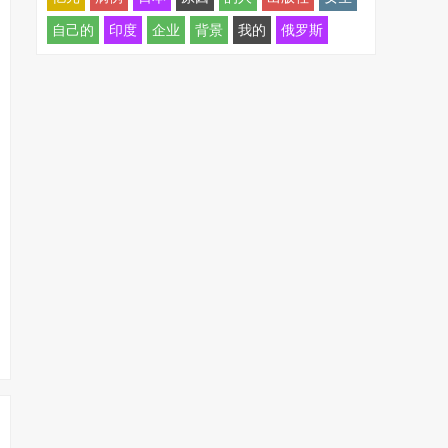
自己的
印度
企业
背景
我的
俄罗斯