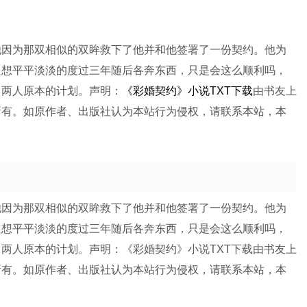
他因为那双相似的双眸救下了他并和他签署了一份契约。他为
只想平平淡淡的度过三年随后各奔东西，只是会这么顺利吗，
了两人原本的计划。声明：
《彩婚契约》小说TXT下载
由书友上
所有。如原作者、出版社认为本站行为侵权，请联系本站，本
他因为那双相似的双眸救下了他并和他签署了一份契约。他为
只想平平淡淡的度过三年随后各奔东西，只是会这么顺利吗，
两人原本的计划。声明：《彩婚契约》小说TXT下载由书友上
所有。如原作者、出版社认为本站行为侵权，请联系本站，本