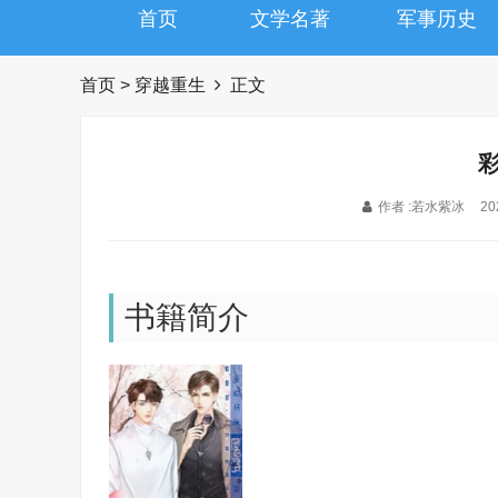
首页
文学名著
军事历史
首页
>
穿越重生
正文
作者 :若水紫冰
20
书籍简介