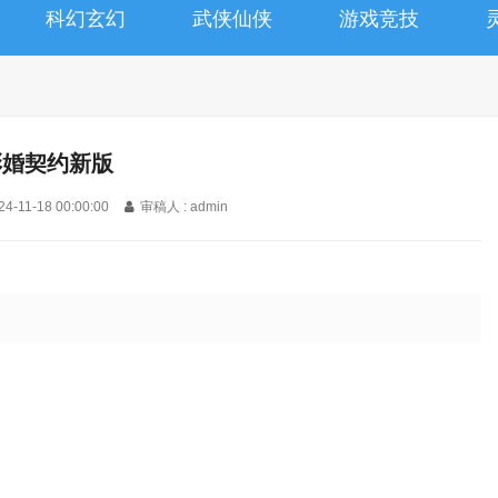
科幻玄幻
武侠仙侠
游戏竞技
彩婚契约新版
24-11-18 00:00:00
审稿人 : admin