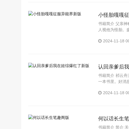
小怪胎嘎嘎
书籍简介 父亲
人视他为怪胎。
气拉风但架不住怪物
2024-11-18 0
认回亲爹后
书籍简介 祁云
一本书里。好消
权者。坏消息，这是
2024-11-18 0
何以话长生
书籍简介 简介