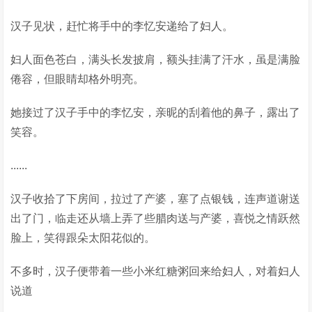
汉子见状，赶忙将手中的李忆安递给了妇人。
妇人面色苍白，满头长发披肩，额头挂满了汗水，虽是满脸
倦容，但眼睛却格外明亮。
她接过了汉子手中的李忆安，亲昵的刮着他的鼻子，露出了
笑容。
......
汉子收拾了下房间，拉过了产婆，塞了点银钱，连声道谢送
出了门，临走还从墙上弄了些腊肉送与产婆，喜悦之情跃然
脸上，笑得跟朵太阳花似的。
不多时，汉子便带着一些小米红糖粥回来给妇人，对着妇人
说道