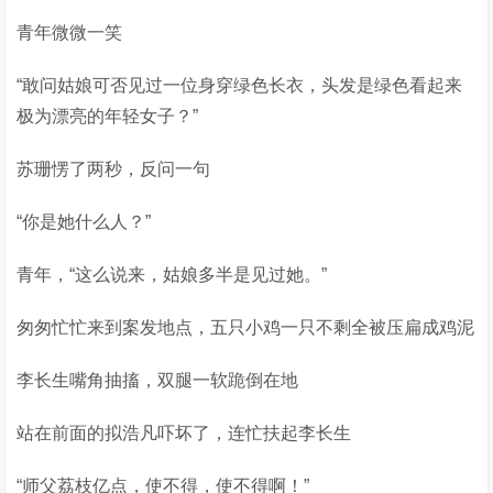
青年微微一笑
“敢问姑娘可否见过一位身穿绿色长衣，头发是绿色看起来
极为漂亮的年轻女子？”
苏珊愣了两秒，反问一句
“你是她什么人？”
青年，“这么说来，姑娘多半是见过她。”
匆匆忙忙来到案发地点，五只小鸡一只不剩全被压扁成鸡泥
李长生嘴角抽搐，双腿一软跪倒在地
站在前面的拟浩凡吓坏了，连忙扶起李长生
“师父荔枝亿点，使不得，使不得啊！”