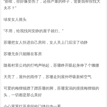
“那啥，你好像受伤了，还很严重的样子，需要我帮你找大
夫不？”
绿发女人摇头
“不用，给我找间安静的屋子就行。”
苏珊把女人扶进自己房间，女人关上门后没了动静
苏珊无奈只能睡在客房
随着村里公鸡的打鸣声响起，苏珊睁开眼起身伸了个懒腰
天亮了，屋外的雨停了，苏珊走到屋外呼吸新鲜空气
可爱的梅狸猫蹭了蹭苏珊的脚，苏珊宠溺的摸摸梅狸猫的
头，一切都是那么美好
小心翼翼打开房间的门缝往内一看