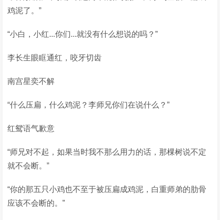
鸡泥了。”
“小白，小红...你们...就没有什么想说的吗？”
李长生眼眶通红，咬牙切齿
南宫星奕不解
“什么压扁，什么鸡泥？李师兄你们在说什么？”
红鸳语气歉意
“师兄对不起，如果当时我不那么用力的话，那棵树说不定
就不会断。”
“你的那五只小鸡也不至于被压扁成鸡泥，白重师弟的肋骨
应该不会断的。”