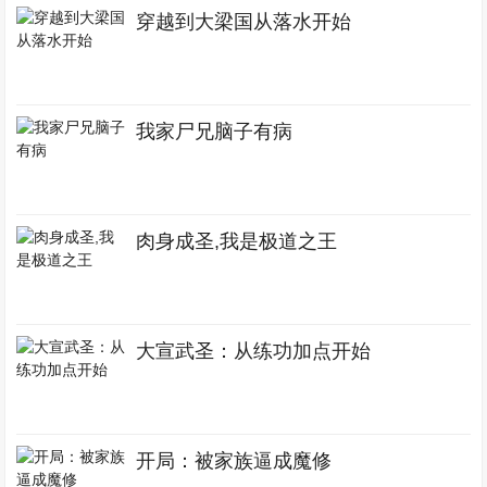
穿越到大梁国从落水开始
我家尸兄脑子有病
肉身成圣,我是极道之王
大宣武圣：从练功加点开始
开局：被家族逼成魔修