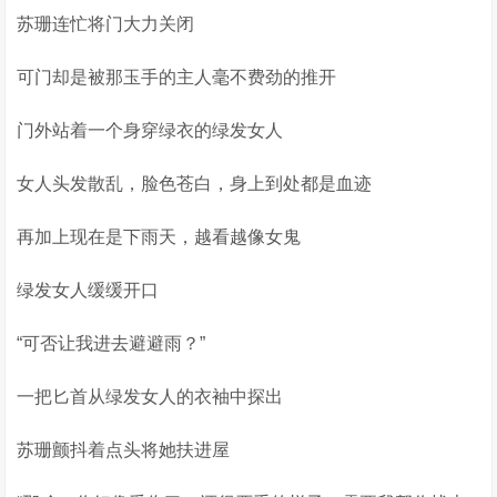
苏珊连忙将门大力关闭
可门却是被那玉手的主人毫不费劲的推开
门外站着一个身穿绿衣的绿发女人
女人头发散乱，脸色苍白，身上到处都是血迹
再加上现在是下雨天，越看越像女鬼
绿发女人缓缓开口
“可否让我进去避避雨？”
一把匕首从绿发女人的衣袖中探出
苏珊颤抖着点头将她扶进屋