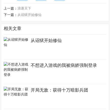
上一篇：
浪逐天下
下一篇：
从诏狱开始修仙
相关文章
从诏狱开始修仙
不想进入游戏的我被病娇强制登录
开局无敌：获得十万暗影兵团