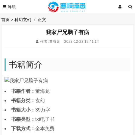
首页
>
科幻玄幻
正文
我家尸兄脑子有病
作者 :董海龙
2023-12-23 19:41:14
书籍简介
书籍作者：
董海龙
书籍分类：
玄幻
书籍大小：
39万字
书籍类型：
txt电子书
下载方式：
全本免费