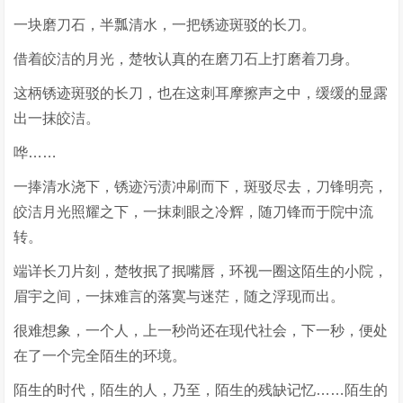
一块磨刀石，半瓢清水，一把锈迹斑驳的长刀。
借着皎洁的月光，楚牧认真的在磨刀石上打磨着刀身。
这柄锈迹斑驳的长刀，也在这刺耳摩擦声之中，缓缓的显露
出一抹皎洁。
哗……
一捧清水浇下，锈迹污渍冲刷而下，斑驳尽去，刀锋明亮，
皎洁月光照耀之下，一抹刺眼之冷辉，随刀锋而于院中流
转。
端详长刀片刻，楚牧抿了抿嘴唇，环视一圈这陌生的小院，
眉宇之间，一抹难言的落寞与迷茫，随之浮现而出。
很难想象，一个人，上一秒尚还在现代社会，下一秒，便处
在了一个完全陌生的环境。
陌生的时代，陌生的人，乃至，陌生的残缺记忆……陌生的