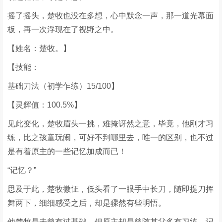
摇了摇头，楚牧也没在多想，心中默念一声，那一道光幕面
板，再一次浮现在了视野之中。
【姓名：楚牧。】
【技能：
基础刀法（初学乍练）15/100】
【灵辉值：100.5%】
见此变化，楚牧眉头一挑，难掩讶然之意，毕竟，他刚才习
练，比之孩童玩闹，可好不到哪里去，唯一的区别，也不过
是有着原主的一些记忆加成而已！
“记忆？”
思及于此，楚牧微怔，低头看了一眼手中长刀，随即提刀挥
舞两下，细细感受之后，却是骤然有些明悟。
他楚牧是未曾有过基础，但原主却是曾随其父多有习练，记