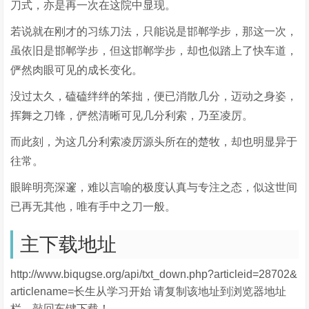
刀式，亦是再一次在这院中显现。
若说就在刚才的习练刀法，只能说是邯郸学步，那这一次，
虽依旧是邯郸学步，但这邯郸学步，却也似踏上了快车道，
俨然肉眼可见的成长变化。
没过太久，磕磕绊绊的笨拙，便已消散几分，迈动之身姿，
挥舞之刀锋，俨然清晰可见几分利索，乃至凌厉。
而此刻，为这几分利索凌厉源头所在的楚牧，却也明显异于
往常。
眼眸明亮深邃，难以言喻的极度认真与专注之态，似这世间
已再无其他，唯有手中之刀一般。
主下载地址
http://www.biqugse.org/api/txt_down.php?articleid=28702&
articlename=长生从学习开始 请复制该地址到浏览器地址
栏，敲回车键下载！