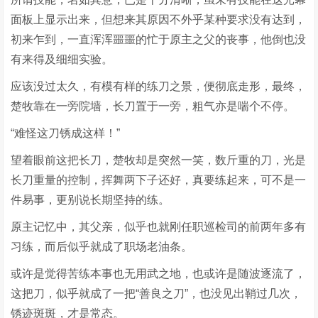
面板上显示出来，但想来其原因不外乎某种要求没有达到，
初来乍到，一直浑浑噩噩的忙于原主之父的丧事，他倒也没
有来得及细细实验。
应该没过太久，有模有样的练刀之景，便彻底走形，最终，
楚牧靠在一旁院墙，长刀置于一旁，粗气亦是喘个不停。
“难怪这刀锈成这样！”
望着眼前这把长刀，楚牧却是突然一笑，数斤重的刀，光是
长刀重量的控制，挥舞两下子还好，真要练起来，可不是一
件易事，更别说长期坚持的练。
原主记忆中，其父亲，似乎也就刚任职巡检司的前两年多有
习练，而后似乎就成了职场老油条。
或许是觉得苦练本事也无用武之地，也或许是随波逐流了，
这把刀，似乎就成了一把“善良之刀”，也没见出鞘过几次，
锈迹斑斑，才是常态。