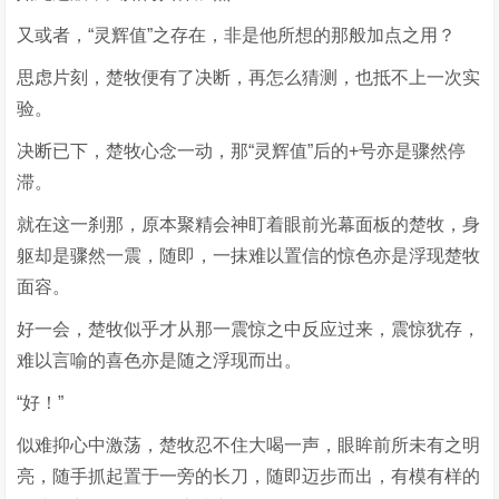
又或者，“灵辉值”之存在，非是他所想的那般加点之用？
思虑片刻，楚牧便有了决断，再怎么猜测，也抵不上一次实
验。
决断已下，楚牧心念一动，那“灵辉值”后的+号亦是骤然停
滞。
就在这一刹那，原本聚精会神盯着眼前光幕面板的楚牧，身
躯却是骤然一震，随即，一抹难以置信的惊色亦是浮现楚牧
面容。
好一会，楚牧似乎才从那一震惊之中反应过来，震惊犹存，
难以言喻的喜色亦是随之浮现而出。
“好！”
似难抑心中激荡，楚牧忍不住大喝一声，眼眸前所未有之明
亮，随手抓起置于一旁的长刀，随即迈步而出，有模有样的