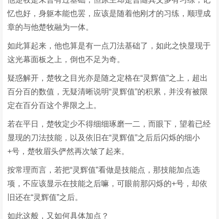
忆也好，身躯本能也罢，应该是随着他刚才的习练，顺理成
章的与他楚牧融为一体。
如此算起来，他也算是有一点刀法基础了，如此之快显现于
这光幕面板之上，倒也不足为奇。
疑惑解开，楚牧之目光亦是随之定格在“灵辉值”之上，超出
百分百的数值，无疑清晰说明“灵辉值”的积累，并没有被限
定在百分百这个界限之上。
若在平日，楚牧定少不得细细琢磨一二，而眼下，望着已经
显现的刀法技能，以及依旧在“灵辉值”之后后闪烁的细小
+号，楚牧眉头俨然再次皱了起来。
按常理而言，若把“灵辉值”看做是技能点，那技能加点选
项，不应该显示在技能之后嘛，可眼前那闪烁的+号，却依
旧还在“灵辉值”之后。
如此这般，又如何具体加点？