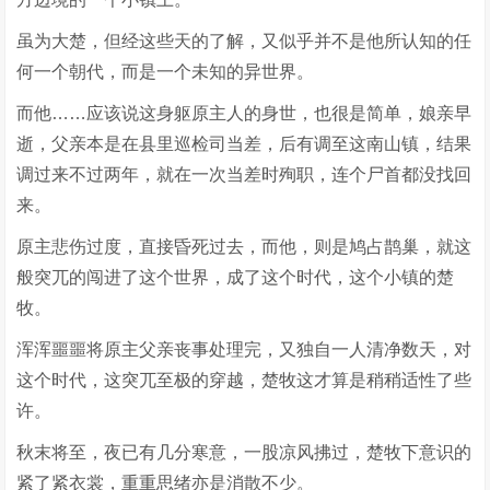
虽为大楚，但经这些天的了解，又似乎并不是他所认知的任
何一个朝代，而是一个未知的异世界。
而他……应该说这身躯原主人的身世，也很是简单，娘亲早
逝，父亲本是在县里巡检司当差，后有调至这南山镇，结果
调过来不过两年，就在一次当差时殉职，连个尸首都没找回
来。
原主悲伤过度，直接昏死过去，而他，则是鸠占鹊巢，就这
般突兀的闯进了这个世界，成了这个时代，这个小镇的楚
牧。
浑浑噩噩将原主父亲丧事处理完，又独自一人清净数天，对
这个时代，这突兀至极的穿越，楚牧这才算是稍稍适性了些
许。
秋末将至，夜已有几分寒意，一股凉风拂过，楚牧下意识的
紧了紧衣裳，重重思绪亦是消散不少。