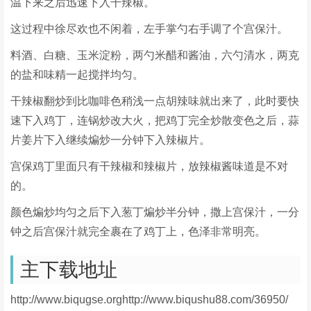
温下来之后迅速下入干辣椒。
这过程中徐尽欢也不闲着，左手掌勺右手调了个宫保汁。
料酒、白糖、玉米淀粉，两勺米醋和酱油，六勺清水，两克
的盐和味精一起搅拌均匀。
干辣椒翻炒到比咖啡色稍浅一点胡辣味就出来了，此时要快
速下入鸡丁，连锅炒改大火，把鸡丁完全炒散变色之后，蒜
片姜片下入继续煸炒一分钟下入辣椒片。
宫保鸡丁里面只有干辣椒和辣椒片，放辣椒酱味道是不对
的。
颜色煸炒均匀之后下入葱丁煸炒半分钟，撒上宫保汁，一分
钟之后宫保汁就完全裹在了鸡丁上，色泽非常明亮。
主下载地址
http://www.biqugse.orghttp://www.biqushu88.com/36950/