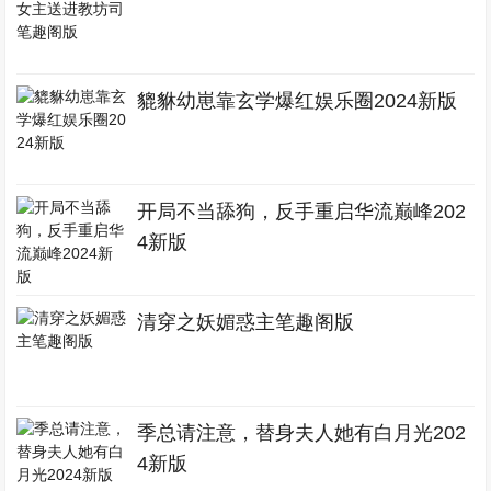
貔貅幼崽靠玄学爆红娱乐圈2024新版
开局不当舔狗，反手重启华流巅峰202
4新版
清穿之妖媚惑主笔趣阁版
季总请注意，替身夫人她有白月光202
4新版