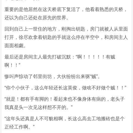
重要的是他居然在这天桥底下复活了，他看着熟悉的天桥，
还以为自己还处在原先的世界。
回到自己上一世住的地方，刚掏出钥匙，房门就被人从里面
打开，徐尽欢拿着钥匙的手就这么停在半空中，和房间主人
面面相觑。
最后还是房间主人最先打破沉默：“啊！！！！！有贼
啊！！”
惨叫声惊动了邻里街坊，大伙纷纷出来驱“贼”。
“你个小伙子，这么年轻还长这英俊，做啥不好做个贼！！”
“就是！都有手有脚的！看起来也不像身体有病的，老头子
我真是头一次见这样想不开的。”
“这年头还真是人不可貌相啊，长这么高去工地搬砖也是个
正经工作啊。”