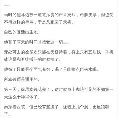
......
当时的他耳边被一道道斥责的声音充斥，虽脸皮厚，但也受
不得这样的辱骂，于是又跑回了天桥。
自己的复活出生地。
他花了两天的时间才接受这一切......
无处可去的徐尽欢只能在天桥待着，身上只有五块钱，手机
或许是和歹徒搏斗的时候掉了。
他饿了只能买个面包充饥，渴了只能接点自来水喝。
所幸钱币是通用的。
第三天，徐尽欢钱花完了，这时候身上肉眼可见的不如第一
天这么干净得体了。
虽穿着西装，但已经有些脏了，还破上几个洞，更显狼狈
了。