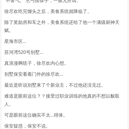
“不客气。”乞丐摆摆手，一脸无所谓。
徐尽欢吃完馒头之后，美食系统就降临了。
除了奖励房和车之外，美食系统还给了他一个满级厨神天
赋。
星海市区...
苏河湾520号别墅...
真浪漫啊统子，徐尽欢内心想。
别墅保安看着门外的徐尽欢...
最近是听说别墅来了个新业主，不过他还没见过。
难道是眼前这位？？接受过职业训练的他真的不想以貌取
人。
可是眼前这位确实不太...得体。
保安疑惑，保安不说。