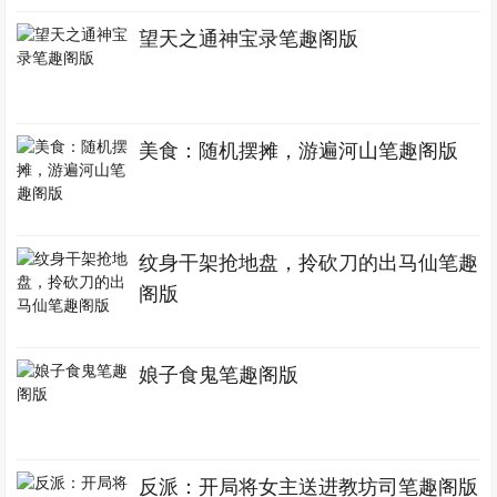
望天之通神宝录笔趣阁版
美食：随机摆摊，游遍河山笔趣阁版
纹身干架抢地盘，拎砍刀的出马仙笔趣
阁版
娘子食鬼笔趣阁版
反派：开局将女主送进教坊司笔趣阁版