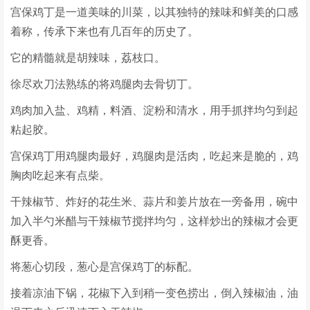
宫保鸡丁是一道美味的川菜，以其独特的辣味和鲜美的口感
着称，传承下来也有几百年的历史了。
它的精髓就是胡辣味，荔枝口。
徐尽欢刀法熟练的将鸡腿肉去骨切丁。
鸡肉加入盐、鸡精，料酒、淀粉和清水，用手抓拌均匀到起
粘起胶。
宫保鸡丁用鸡腿肉最好，鸡腿肉是活肉，吃起来是脆的，鸡
胸肉吃起来有点柴。
干辣椒节、炸好的花生米、蒜片和姜片放在一旁备用，碗中
加入半勺米醋与干辣椒节搅拌均匀，这样炒出的辣椒才会更
酥更香。
将葱心切段，葱心是宫保鸡丁的标配。
接着凉油下锅，花椒下入到稍一变色捞出，倒入辣椒油，油