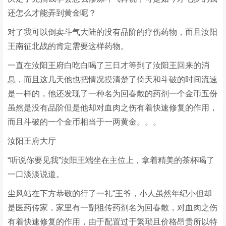
还怎么才能弄到黄金呢？
对了我可以倒卖斗气大陆的没有品阶的疗伤药物，而且汝阳
王南征北战的肯定需要这样药物。
一直在汝阳王府白吃白喝了三日才等到了汝阳王回来的消
息，而且这几天他也把情况摸清楚了倚天和斗破的时间流速
是一样的，他还发现了一种名为回春散的药剂一个金币五份
虽然是没有品阶但是他却对血肉之伤有着快速修复的作用，
而且斗破的一个金币相当于一两黄金。。。
汝阳王府大厅
“听说你要见我”汝阳王端坐在主位上，拿着精美的茶杯喝了
一口淡淡说道。
尘风站在下方恭敬的行了一礼“王爷，小人虽然年纪小但却
是医药传家，家里有一副祖传药剂名为回春散，对血肉之伤
有着快速修复的作用，由于配置过于繁琐且价格昂贵所以特