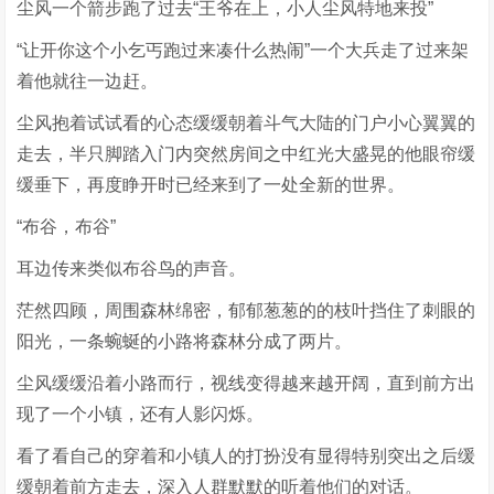
尘风一个箭步跑了过去“王爷在上，小人尘风特地来投”
“让开你这个小乞丐跑过来凑什么热闹”一个大兵走了过来架
着他就往一边赶。
尘风抱着试试看的心态缓缓朝着斗气大陆的门户小心翼翼的
走去，半只脚踏入门内突然房间之中红光大盛晃的他眼帘缓
缓垂下，再度睁开时已经来到了一处全新的世界。
“布谷，布谷”
耳边传来类似布谷鸟的声音。
茫然四顾，周围森林绵密，郁郁葱葱的的枝叶挡住了刺眼的
阳光，一条蜿蜒的小路将森林分成了两片。
尘风缓缓沿着小路而行，视线变得越来越开阔，直到前方出
现了一个小镇，还有人影闪烁。
看了看自己的穿着和小镇人的打扮没有显得特别突出之后缓
缓朝着前方走去，深入人群默默的听着他们的对话。