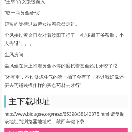
“王爷”侍女缓缓而入
“取十两黄金给他”
短暂的等待过后侍女端着托盘走进。
尘风接过黄金再次对着汝阳王行了一礼“多谢王爷帮助，小
人告退”。。。
尘风房间
尘风坐在床上抱着黄金不停的擦拭着甚至还用牙咬了咬
“还真重，不过修炼斗气的第一桶了金有了，不过我好像还
要去药铺装模作样的买点药材去才行”
主下载地址
http://www.biqugse.org/read/65398/38140375.html 请复制
该地址到浏览器地址栏，敲回车键下载！