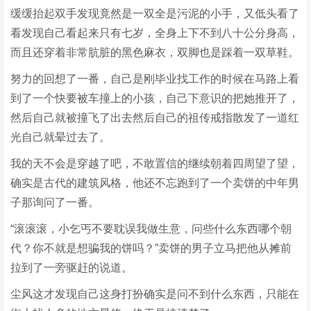
缓缓抬起双手发现竟然是一双全是污泥的小手，又低头看了
看发现自己看起来只有七岁，全身上下不到八十公分身高，
而且还穿着非常肮脏的黑色麻衣，双脚也是踩着一双草鞋。
努力的回想了一番，自己是刚毕业找工作的时候在马路上看
到了一个快要被车撞上的小孩，自己下意识的把她推开了，
然后自己就被撞飞了出去然后自己的祖传戒指散发了一道红
光自己就晕过去了。
我的天不会是穿越了吧，不敢置信的继续朝着四周望了望，
确实是古代的建筑风格，他还不忘跑到了一个卖饼的中年男
子那询问了一番。
“滚滚滚，小乞丐不要耽误我做生意，问些什么东西哪个朝
代？你不就是想骗我的饼吗？”卖饼的男子立马把他从摊前
拉到了一旁驱赶的说道。
尘风这才发现自己这身打扮确实是问不到什么东西，只能在