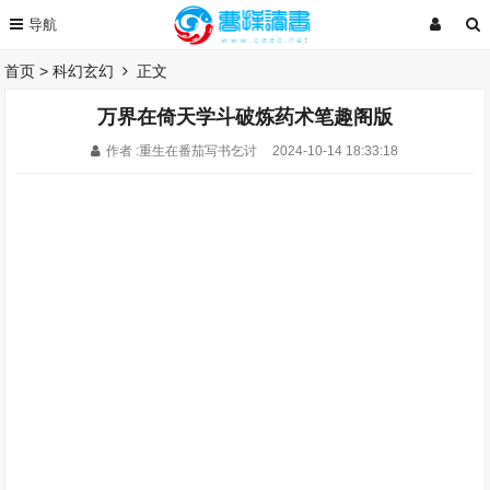
首页
>
科幻玄幻
正文
万界在倚天学斗破炼药术笔趣阁版
作者 :重生在番茄写书乞讨
2024-10-14 18:33:18