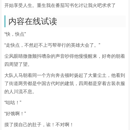
开始享受人生。重生我在番茄写书乞讨让我火吧求求了
内容在线试读
“快，快点”
“走快点，不然赶不上丐帮举行的英雄大会了。”
尘风眼睛微微颤抖嘈杂的声音吵得他慢慢醒来，好奇的朝着
四周望了望。
大队人马朝着同一个方向奔去顿时扬起了大量尘土，他看到
了街道两旁都是中国古代时的建筑，四周都是穿着古装衣服
的人川流不息。
“咕咕！”
“好饿啊！”
摸了摸自己的肚子，诶！不对啊！