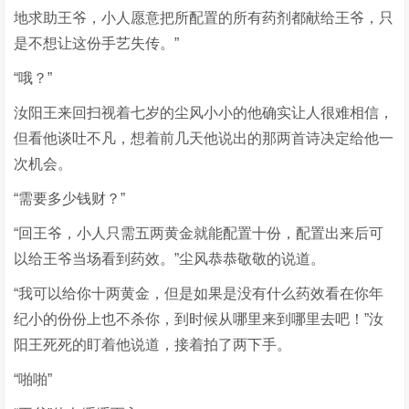
地求助王爷，小人愿意把所配置的所有药剂都献给王爷，只
是不想让这份手艺失传。”
“哦？”
汝阳王来回扫视着七岁的尘风小小的他确实让人很难相信，
但看他谈吐不凡，想着前几天他说出的那两首诗决定给他一
次机会。
“需要多少钱财？”
“回王爷，小人只需五两黄金就能配置十份，配置出来后可
以给王爷当场看到药效。”尘风恭恭敬敬的说道。
“我可以给你十两黄金，但是如果是没有什么药效看在你年
纪小的份份上也不杀你，到时候从哪里来到哪里去吧！”汝
阳王死死的盯着他说道，接着拍了两下手。
“啪啪”