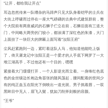
“让开，都给我让开点”
耳边忽然传来一队嘈杂的马蹄声只见大队身着铠甲的士兵在
大街上呼啸而过停在一座大气磅礴的古典中式建筑群前，整
个大院前有两座威武的石狮子伫立在前，石狮后面有三道大
门，中间略大两旁的门较小，都涂满了深红色的朱漆，大门
上面挂了一块巨大的牌匾上面写着“汝阳王府”
尘风赶紧跑到一边，紧盯着这队人马，他知道他能吃上饭
了，倚天屠龙记中汝阳王是一个爱才的人手底下网罗了一大
堆江湖高手，不过他还有一个目的，嘿嘿
紧接着大门缓缓打开，一个人影逆光而立着。一身绛红色底
色的金丝镶边长袍边角嚣张的随风荡起，腰间配着的世间少
有的纯正血玉在阳光下倒映出一道光斑。男子抿着唇，一双
黑眸目中无人，眉飞入鬓，犹如刀削斧刻般的容颜。
“王爷”