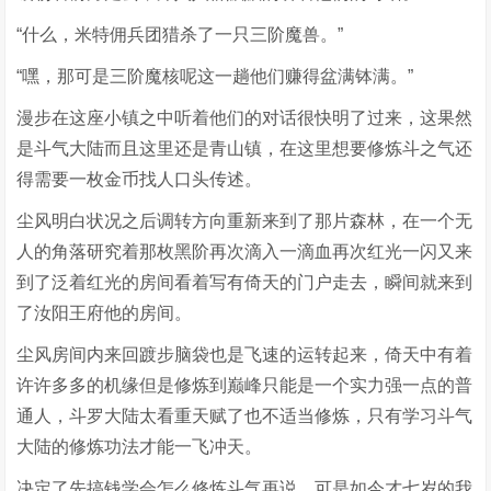
“什么，米特佣兵团猎杀了一只三阶魔兽。”
“嘿，那可是三阶魔核呢这一趟他们赚得盆满钵满。”
漫步在这座小镇之中听着他们的对话很快明了过来，这果然
是斗气大陆而且这里还是青山镇，在这里想要修炼斗之气还
得需要一枚金币找人口头传述。
尘风明白状况之后调转方向重新来到了那片森林，在一个无
人的角落研究着那枚黑阶再次滴入一滴血再次红光一闪又来
到了泛着红光的房间看着写有倚天的门户走去，瞬间就来到
了汝阳王府他的房间。
尘风房间内来回踱步脑袋也是飞速的运转起来，倚天中有着
许许多多的机缘但是修炼到巅峰只能是一个实力强一点的普
通人，斗罗大陆太看重天赋了也不适当修炼，只有学习斗气
大陆的修炼功法才能一飞冲天。
决定了先搞钱学会怎么修炼斗气再说，可是如今才七岁的我