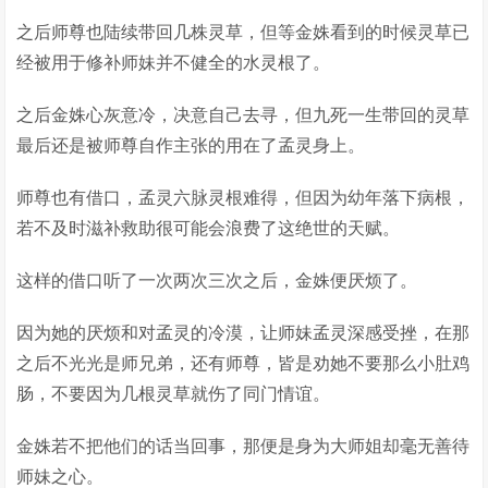
之后师尊也陆续带回几株灵草，但等金姝看到的时候灵草已
经被用于修补师妹并不健全的水灵根了。
之后金姝心灰意冷，决意自己去寻，但九死一生带回的灵草
最后还是被师尊自作主张的用在了孟灵身上。
师尊也有借口，孟灵六脉灵根难得，但因为幼年落下病根，
若不及时滋补救助很可能会浪费了这绝世的天赋。
这样的借口听了一次两次三次之后，金姝便厌烦了。
因为她的厌烦和对孟灵的冷漠，让师妹孟灵深感受挫，在那
之后不光光是师兄弟，还有师尊，皆是劝她不要那么小肚鸡
肠，不要因为几根灵草就伤了同门情谊。
金姝若不把他们的话当回事，那便是身为大师姐却毫无善待
师妹之心。