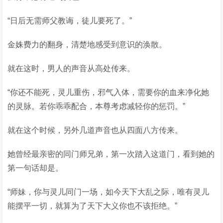
“日后无需师父教诲，徒儿要死了。”
金姝费力的翻身，清楚地感受到意识的涣散。
就在这时，男人的声音从高处传来。
“你还不能死，灵儿重伤，邪气入体，需要你的血来净化她
的灵脉。若你乖乖配合，本尊考虑减轻你的惩罚。”
就在这个时候，另外几道声音也从四面八方传来。
她曾经最亲密的同门师兄弟，第一次踏入这道门，看到她的
第一句话却是。
“师妹，你与灵儿同门一场，如今天下大乱之际，唯有灵儿
能摆平一切，就算为了天下大义你也不该拒绝。”