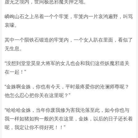
虚无之境内，世间极恶邪魔关押之地。
嶙峋山石之上吊着一个个牢笼，牢笼内一片哀鸿遍野，叫骂
哀嚎。
其中一个陨铁石锻造的牢笼内，一个女人趴在里面，看似了
无生息。
“没想到堂堂昊皇大将军的女儿也会和我们这些妖魔邪道关
在一起！”
“金姝啊金姝，你也有今天，平时最疼爱你的沧澜师尊呢？
他怎么忍心把你关在这里呢？”
“哈哈哈金姝，当年你废我修为害我沦落至此，如今你也与
我一样如猪如狗一般的关在这里，金姝，以后的日子还长着
呢，我定让你不得好死！！”