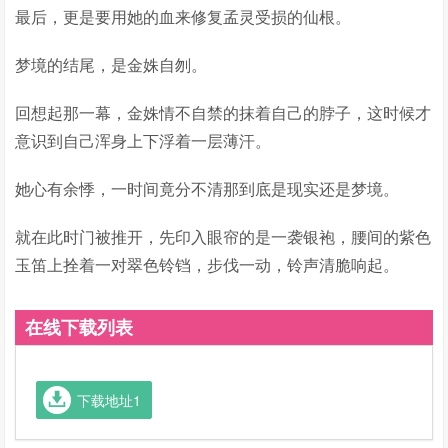
最后，更是要用她的血来修复孟灵受损的仙根。
梦境的结尾，是金姝自刎。
回想起那一幕，金姝情不自禁的抹着自己的脖子，这时候才
意识到自己浑身上下浮着一层薄汗。
她心有余悸，一时间竟分不清那到底是现实还是梦境。
就在此时门被推开，先印入眼帘的是一袭银袍，腰间的紫色
玉笛上拴着一对翠色铃铛，步伐一动，铃声清脆响起。
在线下载列表
下载地址1