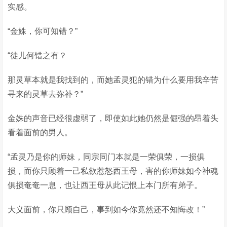
实感。
“金姝，你可知错？”
“徒儿何错之有？
那灵草本就是我找到的，而她孟灵犯的错为什么要用我辛苦
寻来的灵草去弥补？”
金姝的声音已经很虚弱了，即使如此她仍然是倔强的昂着头
看着面前的男人。
“孟灵乃是你的师妹，同宗同门本就是一荣俱荣，一损俱
损，而你只顾着一己私欲惹怒西王母，害的你师妹如今神魂
俱损奄奄一息，也让西王母从此记恨上本门所有弟子。
大义面前，你只顾自己，事到如今你竟然还不知悔改！”