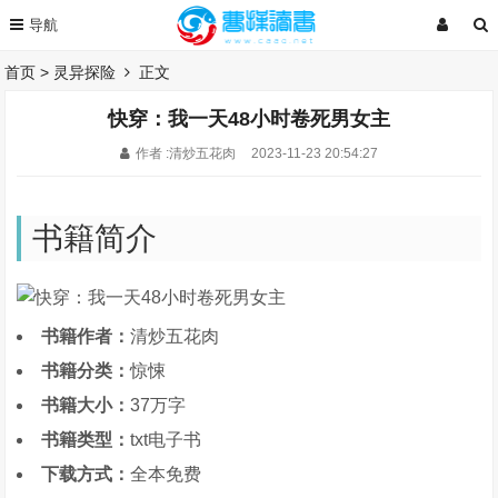
首页
>
灵异探险
正文
快穿：我一天48小时卷死男女主
作者 :清炒五花肉
2023-11-23 20:54:27
书籍简介
书籍作者：
清炒五花肉
书籍分类：
惊悚
书籍大小：
37万字
书籍类型：
txt电子书
下载方式：
全本免费