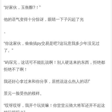
“好家伙，玉衡酿?！”
他的语气变得十分惊讶，眼睛一下子闪起了光
。
“你这家伙，偷偷搞py交易是吧?这玩意我多少年没见过
了。”
“屿琛兄，这话可不能乱说啊！别人硬送来的东西，拒绝都
拒绝不了啊！
我还好心拿过来和你分享，居然说这么伤人的话!”
景元一脸受伤的模样。
“哎呀哎呀，我开个玩笑嘛！你堂堂云骑大将军还开不起这