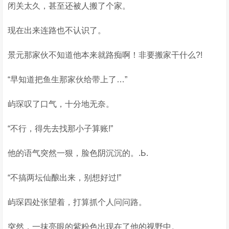
闭关太久，甚至还被人搬了个家。
现在出来连路也不认识了。
景元那家伙不知道他本来就路痴啊！非要搬家干什么?!
“早知道把鱼生那家伙给带上了…”
屿琛叹了口气，十分地无奈。
“不行，得先去找那小子算账!”
他的语气突然一狠，脸色阴沉沉的。.Ь.
“不搞两坛仙酿出来，别想好过!”
屿琛四处张望着，打算抓个人问问路。
突然，一抹亮眼的紫粉色出现在了他的视野中。