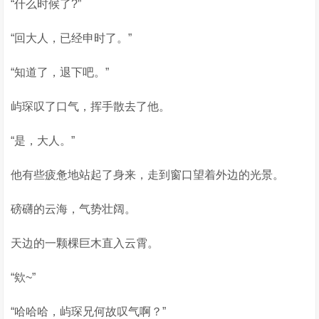
“什么时候了?”
“回大人，已经申时了。”
“知道了，退下吧。”
屿琛叹了口气，挥手散去了他。
“是，大人。”
他有些疲惫地站起了身来，走到窗口望着外边的光景。
磅礴的云海，气势壮阔。
天边的一颗棵巨木直入云霄。
“欸~”
“哈哈哈，屿琛兄何故叹气啊？”