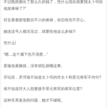
不过既然都出了那么久的钱了，凭什么现在就要我太卜司给
他发俸禄了?”
符玄看着那笔数目不小的俸禄，依旧有些不开心。
她连这号人都没见过，就要给他这么多钱?!
凭什么!
“嗯…这个属下也不清楚…”
星璇低着脑袋，没有胡乱插嘴这事。
开玩笑，罗浮谁不知道太卜司的符太卜和景元将军不对付?
谁不知道符大人想要接手景元将军的将军位置?
这种关系复杂的问题，她才不碰呢。