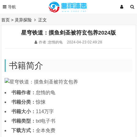
首页
>
灵异探险
正文
星穹铁道：摸鱼剑圣被符玄包养2024版
作者 :怠惰的龟
2024-04-23 02:49:28
书籍简介
书籍作者：
怠惰的龟
书籍分类：
惊悚
书籍大小：
114万字
书籍类型：
txt电子书
下载方式：
全本免费