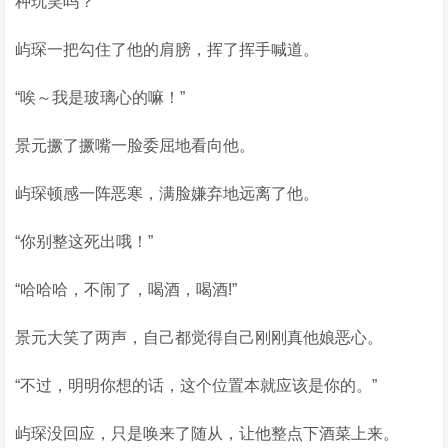
种玩笑吗？”
屿琛一把勾住了他的肩膀，挥了挥手喊道。
“唉～我是玻璃心的嘛！”
景元撅了撅嘴一脸委屈地看向他。
屿琛顿感一阵恶寒，满脸嫌弃地远离了他。
“你别整这死出哦！”
“哈哈哈，不闹了，喝酒，喝酒!”
景元大笑了两声，自己都觉得自己刚刚真他娘恶心。
“不过，明明你想的话，这个位置本就应该是你的。”
屿琛没回应，只是唤来了随从，让他整点下酒菜上来。