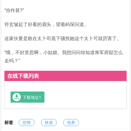
“你作甚?”
符玄皱起了好看的眉头，望着屿琛问道。
这家伙要是敢在太卜司底下骚扰她这个太卜可就厉害了。
“哦，不好意思啊，小姑娘。我想问问你知道将军府邸怎么
走吗？”
在线下载列表
下载地址1
标签
怠惰
铁道
包养