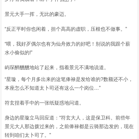
景元大手一挥，无比的豪迈。
“反正平时你也闲着，担个高高的虚职，压根也不做事。”
“喂，我好歹偶尔也有为仙舟效力的好吧！别说的我跟个薪
水小偷似的!”
屿琛醉醺醺地站了起来，指着景元不满地说道。
“星璇，每个月多出来的这笔俸禄是发给谁的?数额还不小，
本座怎么不知道太卜司还有这么一个岗位…”
符玄捏着手中的一张纸疑惑地问道。
身边的星璇立马回应道：“符玄大人，这是保卫科。前些年
景元大人那边拨过来的，之前俸禄都是云骑那边发的，现在
转到咱们太卜司了。”