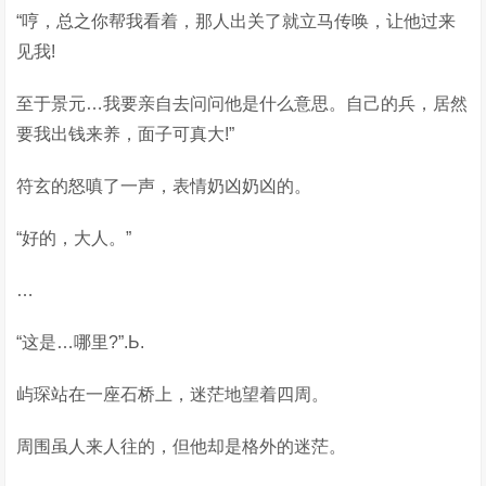
“哼，总之你帮我看着，那人出关了就立马传唤，让他过来
见我!
至于景元…我要亲自去问问他是什么意思。自己的兵，居然
要我出钱来养，面子可真大!”
符玄的怒嗔了一声，表情奶凶奶凶的。
“好的，大人。”
…
“这是…哪里?”.Ь.
屿琛站在一座石桥上，迷茫地望着四周。
周围虽人来人往的，但他却是格外的迷茫。