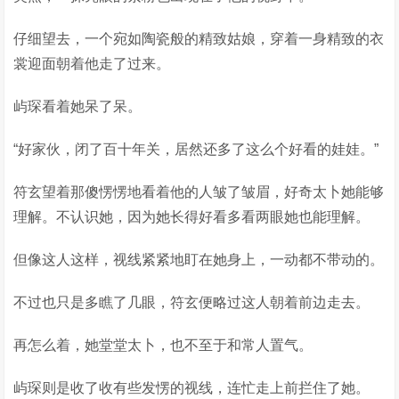
仔细望去，一个宛如陶瓷般的精致姑娘，穿着一身精致的衣
裳迎面朝着他走了过来。
屿琛看着她呆了呆。
“好家伙，闭了百十年关，居然还多了这么个好看的娃娃。”
符玄望着那傻愣愣地看着他的人皱了皱眉，好奇太卜她能够
理解。不认识她，因为她长得好看多看两眼她也能理解。
但像这人这样，视线紧紧地盯在她身上，一动都不带动的。
不过也只是多瞧了几眼，符玄便略过这人朝着前边走去。
再怎么着，她堂堂太卜，也不至于和常人置气。
屿琛则是收了收有些发愣的视线，连忙走上前拦住了她。