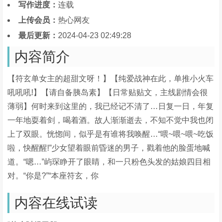
写作进度：
连载
上传会员：
热心网友
最后更新：
2024-04-23 02:49:28
内容简介
【符玄单女主的超甜文呀！】【纯爱战神在此，单推小火车
吼吼吼!】【请自备胰岛素】【日常贴贴文，主线剧情会很
薄弱】何时来到这里的，我已经记不清了…日复一日，年复
一年地耍着剑，喝着酒。故人渐渐逝去，不知不觉中我也闭
上了双眼。恍惚间，似乎是有谁将我唤醒…“喂~喂~喂~吃饭
啦，快醒醒!”少女望着眼前昏迷的男子，戳着他的脸蛋地喊
道。“嗯…”屿琛睁开了眼睛，和一只粉色头发的姑娘四目相
对。“你是?”“本座符玄，你
内容在线试读