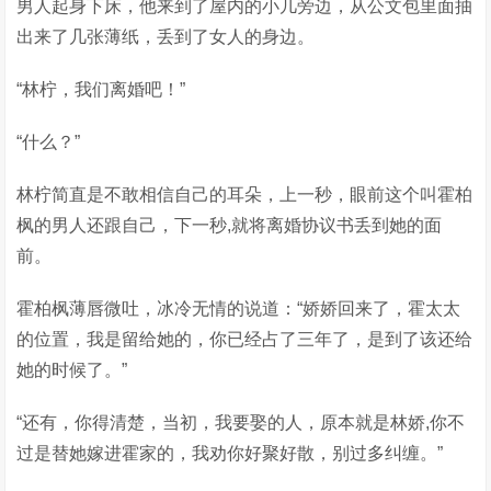
男人起身下床，他来到了屋内的小几旁边，从公文包里面抽
出来了几张薄纸，丢到了女人的身边。
“林柠，我们离婚吧！”
“什么？”
林柠简直是不敢相信自己的耳朵，上一秒，眼前这个叫霍柏
枫的男人还跟自己，下一秒,就将离婚协议书丢到她的面
前。
霍柏枫薄唇微吐，冰冷无情的说道：“娇娇回来了，霍太太
的位置，我是留给她的，你已经占了三年了，是到了该还给
她的时候了。”
“还有，你得清楚，当初，我要娶的人，原本就是林娇,你不
过是替她嫁进霍家的，我劝你好聚好散，别过多纠缠。”