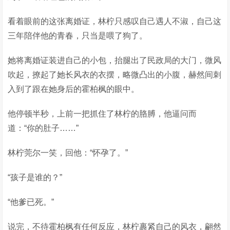
看着眼前的这张离婚证，林柠只感叹自己遇人不淑，自己这
三年陪伴他的青春，只当是喂了狗了。
她将离婚证装进自己的小包，抬腿出了民政局的大门，微风
吹起，撩起了她长风衣的衣摆，略微凸出的小腹，赫然间刺
入到了跟在她身后的霍柏枫的眼中。
他停顿半秒，上前一把抓住了林柠的胳膊，他逼问而
道：“你的肚子……”
林柠莞尔一笑，回他：“怀孕了。”
“孩子是谁的？”
“他爹已死。”
说完，不待霍柏枫有任何反应，林柠裹紧自己的风衣，翩然