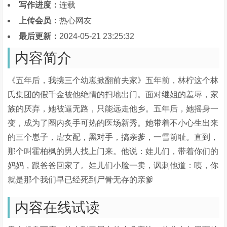
写作进度：
连载
上传会员：
热心网友
最后更新：
2024-05-21 23:25:32
内容简介
《五年后，我携三个幼崽掀翻前夫家》五年前，林柠这个林
氏集团的假千金被他绝情的扫地出门。面对继姐的羞辱，家
族的厌弃，她被逼无路，只能远走他乡。五年后，她摇身一
变，成为了圈内炙手可热的医场新秀。她带着不小心生出来
的三个崽子，虐女配，黑对手，搞亲爹，一雪前耻。直到，
那个叫霍柏枫的男人找上门来。他说：娃儿们，带着你们的
妈妈，跟爸爸回家了。娃儿们小脸一卖，讽刺他道：咦，你
就是那个我们早已经死到尸骨无存的亲爹
内容在线试读