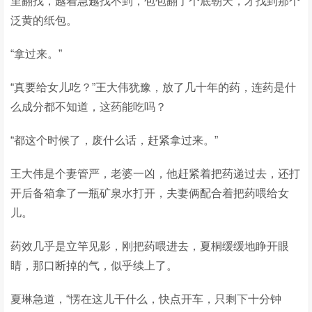
里翻找，越着急越找不到，包包翻了个底朝天，才找到那个
泛黄的纸包。
“拿过来。”
“真要给女儿吃？”王大伟犹豫，放了几十年的药，连药是什
么成分都不知道，这药能吃吗？
“都这个时候了，废什么话，赶紧拿过来。”
王大伟是个妻管严，老婆一凶，他赶紧着把药递过去，还打
开后备箱拿了一瓶矿泉水打开，夫妻俩配合着把药喂给女
儿。
药效几乎是立竿见影，刚把药喂进去，夏桐缓缓地睁开眼
睛，那口断掉的气，似乎续上了。
夏琳急道，“愣在这儿干什么，快点开车，只剩下十分钟