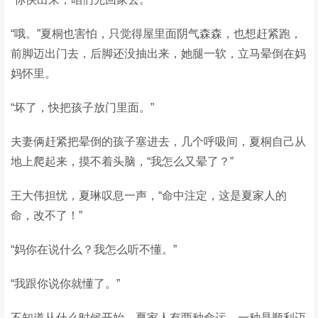
“哦。”夏桐也害怕，只觉得屋里面阴气森森，也想赶紧跑，
前脚迈出门去，后脚还没抽出来，她腿一软，立马晕倒在妈
妈怀里。
“坏了，快把孩子放门里面。”
夫妻俩赶紧把晕倒的孩子塞进去，几个呼吸间，夏桐自己从
地上爬起来，摸不着头脑，“我怎么又晕了？”
王大伟担忧，夏琳叹息一声，“命中注定，这是夏家人的
命，改不了！”
“妈你在说什么？我怎么听不懂。”
“我跟你说你就懂了。”
不知道从什么时候开始，夏家人有两种命运，一种是顺利迈