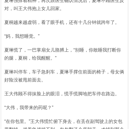
夏琳强撑着精神，再次跟医生确认情况后，夏琳不顾医生反
对，叫王大伟抱上女儿回家。
夏桐越来越虚弱，看了眼手机，还有十几分钟就跨年了。
“妈，我想睡觉。”
夏琳慌了，一巴掌扇女儿胳膊上，“别睡，你敢睡我打断你
的腿，夏桐，给我醒醒。”
夏琳叫停车，车子急刹车，夏琳手撑住前面的椅子，母女俩
好险没被甩前面去。
王大伟顾不得抹脸上的眼泪，慌手慌脚地把车停在路边。
“大伟，我带来的药呢？”
“在你包里。”王大伟慌忙俯下身去，在丢在副驾驶上的女包