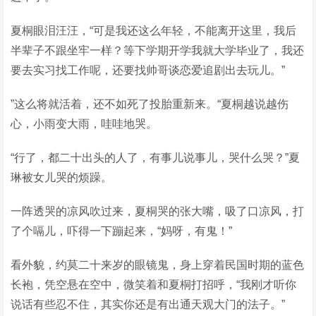
夏桐眼泪汪汪，“可是我还这么年轻，不能离开这里，我后
半辈子不跟坐牢一样？等下学期开学我就大学毕业了，我还
要去实习找工作呢，还要找帅哥谈恋爱追剧出去玩儿。”
”这么将就活着，还不如死了投胎重新来。“夏桐越说越伤
心，小雨变大雨，哇哇地哭。
“行了，都二十出头的人了，有事儿说事儿，哭什么哭？”夏
琳被女儿哭的烦躁。
一阵透哭的凉风吹过来，夏桐哭的张大嘴，吸了口凉风，打
了个嗝儿，吓得一下蹦起来，“妈呀，有鬼！”
看外貌，约莫二十来岁的眼镜鬼，身上穿着民国时期的蓝色
长袍，凭空悬在空中，微笑着和夏桐打招呼，“我刚才听你
说话有些忍不住，其实你还是有出通天观大门的法子。”