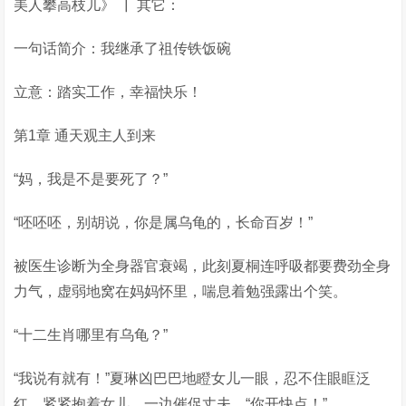
美人攀高枝儿》 ┃ 其它：
一句话简介：我继承了祖传铁饭碗
立意：踏实工作，幸福快乐！
第1章 通天观主人到来
“妈，我是不是要死了？”
“呸呸呸，别胡说，你是属乌龟的，长命百岁！”
被医生诊断为全身器官衰竭，此刻夏桐连呼吸都要费劲全身
力气，虚弱地窝在妈妈怀里，喘息着勉强露出个笑。
“十二生肖哪里有乌龟？”
“我说有就有！”夏琳凶巴巴地瞪女儿一眼，忍不住眼眶泛
红，紧紧抱着女儿，一边催促丈夫，“你开快点！”