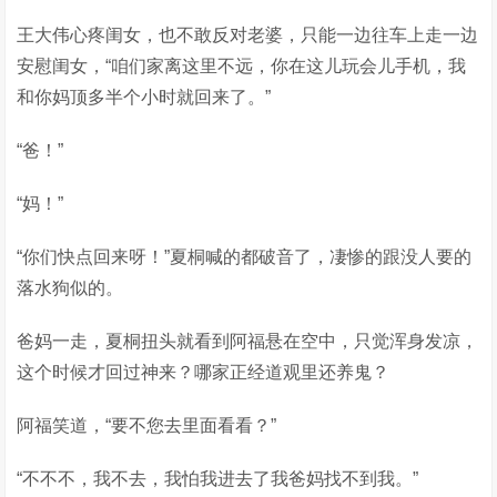
王大伟心疼闺女，也不敢反对老婆，只能一边往车上走一边
安慰闺女，“咱们家离这里不远，你在这儿玩会儿手机，我
和你妈顶多半个小时就回来了。”
“爸！”
“妈！”
“你们快点回来呀！”夏桐喊的都破音了，凄惨的跟没人要的
落水狗似的。
爸妈一走，夏桐扭头就看到阿福悬在空中，只觉浑身发凉，
这个时候才回过神来？哪家正经道观里还养鬼？
阿福笑道，“要不您去里面看看？”
“不不不，我不去，我怕我进去了我爸妈找不到我。”