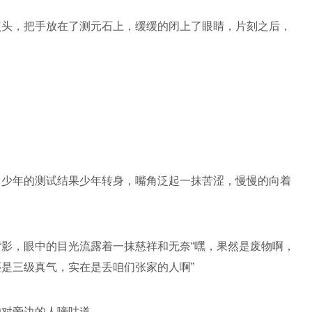
点头，把手放在了测元石上，缓缓的闭上了眼睛，片刻之后，
了少年的测试结果少年转身，嘴角泛起一抹苦涩，慢慢的向着
影，眼中的目光流露着一抹慈祥和无奈“嘿，果然是废物啊，
是三级真气，实在是丢咱们张家的人啊”
的对旁边的人嘀咕道。