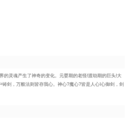
异界的灵魂产生了神奇的变化。元婴期的老怪!渡劫期的巨头!大
中铸剑，万般法则皆存我心。神心?魔心?皆是人心!心御剑，剑