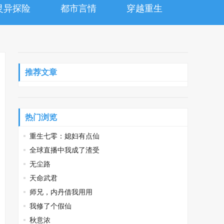
灵异探险
都市言情
穿越重生
推荐文章
热门浏览
重生七零：媳妇有点仙
全球直播中我成了渣受
无尘路
天命武君
师兄，内丹借我用用
我修了个假仙
秋意浓