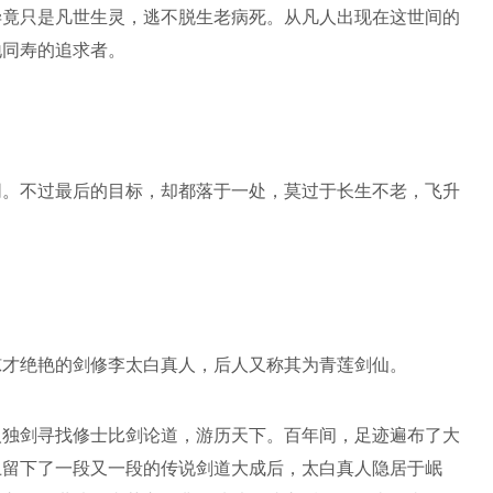
毕竟只是凡世生灵，逃不脱生老病死。从凡人出现在这世间的
地同寿的追求者。
同。不过最后的目标，却都落于一处，莫过于长生不老，飞升
惊才绝艳的剑修李太白真人，后人又称其为青莲剑仙。
人独剑寻找修士比剑论道，游历天下。百年间，足迹遍布了大
上留下了一段又一段的传说剑道大成后，太白真人隐居于岷