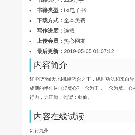
书籍大小：
229万字
书籍类型：
txt电子书
下载方式：
全本免费
写作进度：
连载
上传会员：
热心网友
最后更新：
2019-05-05 01:07:12
内容简介
红尘!万物!天地!机缘巧合之下，绝世功法和来自
成期的半仙!神心?魔心?一念为正，一念为魔。心
行力，力证道，此谓：剑仙。
内容在线试读
剑行九州