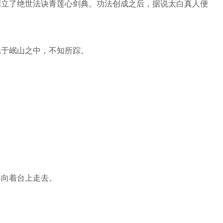
创立了绝世法诀青莲心剑典。功法创成之后，据说太白真人便
隐于岷山之中，不知所踪。
年向着台上走去。