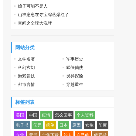
娘子可能不是人
山神崽崽在寻宝综艺爆红了
空间之全球大洗牌
网站分类
文学名著
军事历史
科幻玄幻
武侠仙侠
游戏竞技
灵异探险
都市言情
穿越重生
标签列表
美国
中国
疫情
怎么回事
个人资料
电子书
亿元
病例
日本
原因
女生
印度
企业
背景
全集下载
的人
自己的
俄罗斯