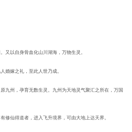
阳。又以自身骨血化山川湖海，万物生灵。
凡人婚嫁之礼，至此人世乃成。
中原九州，孕育无数生灵。九州为天地灵气聚汇之所在，万国
。有修仙得道者，进入飞升境界，可由大地上达天界。