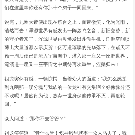
们在这里等你还有你那十个弟子一同回来。”
说完，九幽大帝便出现在祭台之上，面带微笑，化为光雨，
溘然而去！浑源世界有感发出一阵轰鸣之音，新旧交替，新
的守护者来了，浑源世界再度焕发出蓬勃生机，浑源空间喷
薄出大量道源以示庆贺！亿万道璀璨的光华落下，在诸天环
顾一周后便已是流入宇宙海中，潜入那一座又一座源世界，
流淌进一座又一座宇宙之中期待再次重生，涅槃归来！
祖龙突然有感，一顿惊愕，当着众人的面道：“我怎么感觉
到九幽那一缕分魂与我族的一位龙神有交集啊？好像缘分还
不浅呢！居然肯为他，放弃一世身保他传承不灭，再度轮
回。”
众人问道：“那你不去管管？”
祖龙笑笑道：“管什么管！炽神殿早就率一众人马去了，我