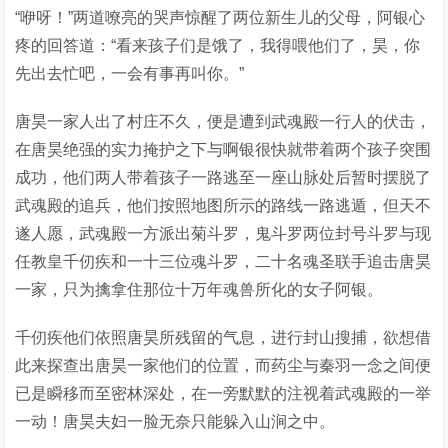
“咿呀！”两道嘹亮的哭声惊醒了两位新生儿的父母，阿银心
疼的回答道：“看来孩子们是饿了，我得喂他们了，昊，你
先出去忙吧，一会有事再叫你。”
唐昊一家人出了村庄不久，便是遭到武魂殿一行人的伏击，
在唐昊绝强的实力掩护之下与啊银很快就带着两个孩子突围
成功，他们两人带着孩子一路逃至一座山脉处后暂时摆脱了
武魂殿的追兵，他们按照地图所示的路线一路逃遁，但天不
遂人愿，武魂殿一方派出菊斗罗，鬼斗罗两位封号斗罗与现
任教皇千仞疾和一十三位魂斗罗，二十名魂圣联手追击唐昊
一家，只为擒拿住那位十万年魂兽所化的女子阿银。
千仞疾他们依照唐昊所残留的气息，进行封山搜捕，欲想借
此来探查出唐昊一家他们的位置，而药尘与秦羽一念之间便
已是瞬移而至密林深处，在一旁默默的注视着武魂殿的一举
一动！唐昊夫妇一脸无奈只能躲入山涧之中。