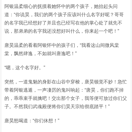
阿银温柔细心的抚摸着她怀中的两个孩子，她抬起头问
道：“你说昊，我们的两个孩子应该叫什么名字好呢？哥哥
的名字我已经想好了并且也已经写在他的掌心处了就先不
说，那弟弟的名字我还没想好叫什么，你来起一个吧！”
唐昊温柔的看着阿银怀中的孩子们，“我看这山间微风棠
棠，飘然肆逸，不如就叫唐逸吧！”
“嗯，这个名字好。”
突然，一道鬼魅的身影在山谷中穿梭，唐昊顿觉不妙！急忙
带着阿银逃遁，一声凄厉的鬼叫响起：“唐昊，你们跑不掉
的，乖乖束手就擒吧！交出那个女子，我等便可放过你们父
子。不然我们武魂殿便将你们昊天宗给彻底踏平！”
唐昊怒喝道：“你们休想！”