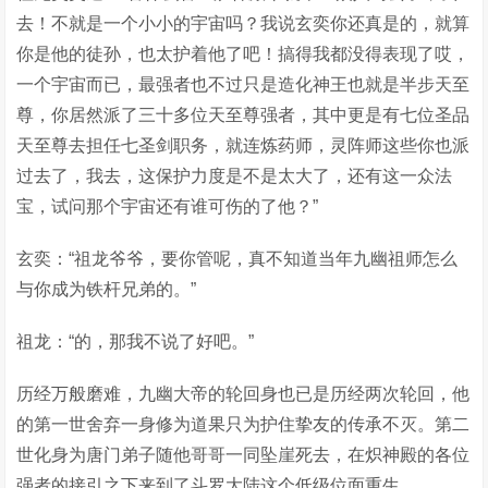
去！不就是一个小小的宇宙吗？我说玄奕你还真是的，就算
你是他的徒孙，也太护着他了吧！搞得我都没得表现了哎，
一个宇宙而已，最强者也不过只是造化神王也就是半步天至
尊，你居然派了三十多位天至尊强者，其中更是有七位圣品
天至尊去担任七圣剑职务，就连炼药师，灵阵师这些你也派
过去了，我去，这保护力度是不是太大了，还有这一众法
宝，试问那个宇宙还有谁可伤的了他？”
玄奕：“祖龙爷爷，要你管呢，真不知道当年九幽祖师怎么
与你成为铁杆兄弟的。”
祖龙：“的，那我不说了好吧。”
历经万般磨难，九幽大帝的轮回身也已是历经两次轮回，他
的第一世舍弃一身修为道果只为护住挚友的传承不灭。第二
世化身为唐门弟子随他哥哥一同坠崖死去，在炽神殿的各位
强者的接引之下来到了斗罗大陆这个低级位面重生。