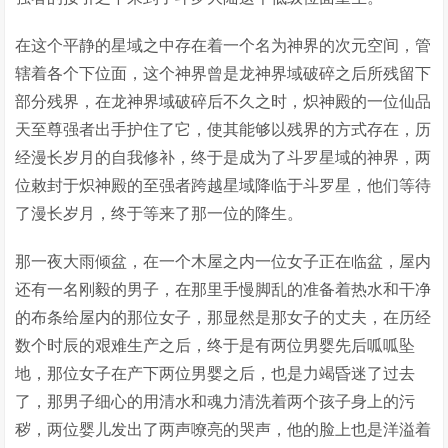
在这个平静的星域之中存在着一个名为神界的次元空间，管
辖着各个下位面，这个神界曾是龙神界域破碎之后所残留下
部分残界，在龙神界域破碎后不久之时，炽神殿的一位仙品
天至尊强者出手护住了它，使其能够以残界的方式存在，历
经漫长岁月的自我修补，终于是成为了斗罗星域的神界，两
位敕封于炽神殿的至强者跨越星域降临于斗罗星，他们等待
了漫长岁月，终于等来了那一位的降生。
那一夜大雨倾盆，在一个木屋之内一位女子正在临盆，屋内
还有一名刚毅的男子，在那里手慢脚乱的准备着热水和干净
的布条给屋内的那位女子，那显然是那女子的丈夫，在历经
数个时辰的艰难生产之后，终于是有两位男婴先后呱呱坠
地，那位女子在产下两位男婴之后，也是力竭昏迷了过去
了，那男子细心的用清水和魂力清洗着两个孩子身上的污
秽，两位婴儿发出了两声嘹亮的哭声，他的脸上也是洋溢着