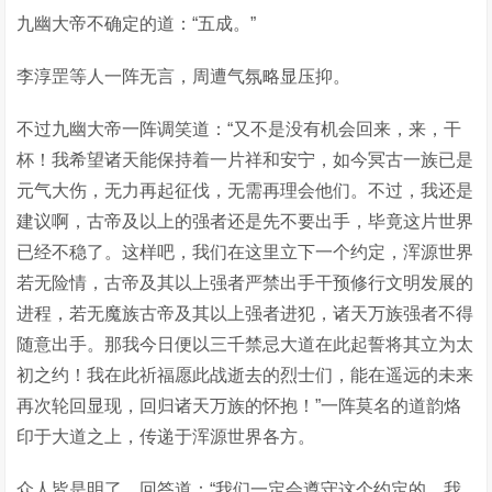
九幽大帝不确定的道：“五成。”
李淳罡等人一阵无言，周遭气氛略显压抑。
不过九幽大帝一阵调笑道：“又不是没有机会回来，来，干
杯！我希望诸天能保持着一片祥和安宁，如今冥古一族已是
元气大伤，无力再起征伐，无需再理会他们。不过，我还是
建议啊，古帝及以上的强者还是先不要出手，毕竟这片世界
已经不稳了。这样吧，我们在这里立下一个约定，浑源世界
若无险情，古帝及其以上强者严禁出手干预修行文明发展的
进程，若无魔族古帝及其以上强者进犯，诸天万族强者不得
随意出手。那我今日便以三千禁忌大道在此起誓将其立为太
初之约！我在此祈福愿此战逝去的烈士们，能在遥远的未来
再次轮回显现，回归诸天万族的怀抱！”一阵莫名的道韵烙
印于大道之上，传递于浑源世界各方。
众人皆是明了，回答道：“我们一定会遵守这个约定的，我