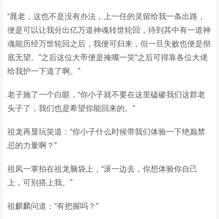
“晁老，这也不是没有办法，上一任的灵留给我一条出路，
便是可以让我分出亿万道神魂转世轮回，待到其中有一道神
魂能历经万世轮回之后，我便可归来，但一旦失败也便是彻
底无望。”之后这位大帝便是掩嘴一笑“之后可得靠各位大佬
给我护一下道了啊。”
老子施了一个白眼，“你小子就不要在这里磕碜我们这群老
头子了，我们也是希望你能回来的。”
祖龙再显玩笑道：“你小子什么时候带我们体验一下绝巅禁
忌的力量啊？”
祖凤一掌拍在祖龙脑袋上，“滚一边去，你想体验你自己
上，可别搭上我。”
祖麒麟问道：“有把握吗？”