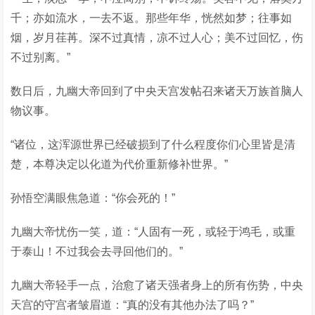
千；亦如流水，一去不返。那些年华，恍然如梦；往事如
烟，岁月荏苒。深不过真情，凉不过人心；美不过回忆，伤
不过别离。”
数日后，九幽大帝回到了中央天宫发帖召来诸天万族首脑人
物议事。
“诸位，这浑源世界已经破损到了什么程度你们心里皆是清
楚，本尊决定以化道为代价重新修补世界。”
孙悟空满眼焦急道：“你会死的！”
九幽大帝忧伤一笑，道：“人固有一死，或轻于鸿毛，或重
于泰山！不过我会去寻回他们的。”
九幽大帝轻手一点，治愈了诸天强者身上的所有伤势，中央
天宫的守宫者皱眉道：“真的没有其他办法了吗？”