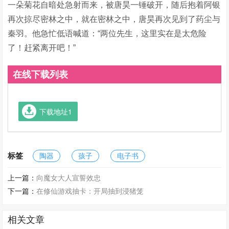
一朵菊花自暗处急射而来，被唐昊一锤破开，随后抱着阿银
再次掠尽密林之中，就在密林之中，唐昊再次见到了药尘与
秦羽。他急忙低语喊道：“两位先生，这里实在是太危险
了！赶紧离开吧！”
在线下载列表
下载地址1
标签
陶器
孩子
电子书
上一篇：
向魔女大人宣誓效忠
下一篇：
在修仙游戏抽卡：开局抽到浸猪笼
相关文章