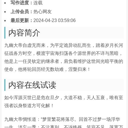
写作进度：
连载
上传会员：
热心网友
最后更新：
2024-04-23 03:59:06
内容简介
九幽大帝自虚无而来，为平定诡异动乱而生，踏着岁月长河
征战各方时空，横渡宇宙海扫荡各个源世界的不详与黑暗，
他是上一任灵钦定的继承者，肩负着维护这世间光暗平衡的
使命，他将轮回历经无数劫难，涅槃归来！
内容在线试读
如今浑源灭世已是危在旦夕，大道不稳，天人五衰，唯有至
强者以身祭道方可化解！
九幽大帝惆怅道：“梦里繁花将落尽。回首不过梦一场浮华
一生，淡忘一季；不泣离别，不诉终殇。笑容不见，落寞万