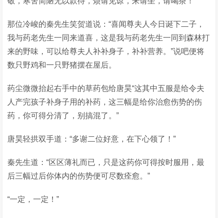
敬，寒舍简陋无以款待，烦请见谅，来请坐，请喝茶！”
那位冷峻的秦先生笑贺道说：“喜闻尊夫人今日诞下二子，
我与药老先生一同来道喜，这是我与药老先生一同到森林打
来的野味，可以给尊夫人补补身子，补补营养。”说吧便将
数只野鸡和一只野猪摆在屋后。
药尘微微抬起右手中的草药包给唐昊“这其中五服是给令夫
人产完孩子补身子用的补药，这三幅是给你治愈伤势的伤
药，你可得分清了，别搞混了。”
唐昊轻拱双手道：“多谢二位好意，在下心领了！”
秦先生道：“区区薄礼而已，只是这药你可得按时服用，最
后三幅过后你体内的伤势便可尽数痊愈。”
“一定，一定！”