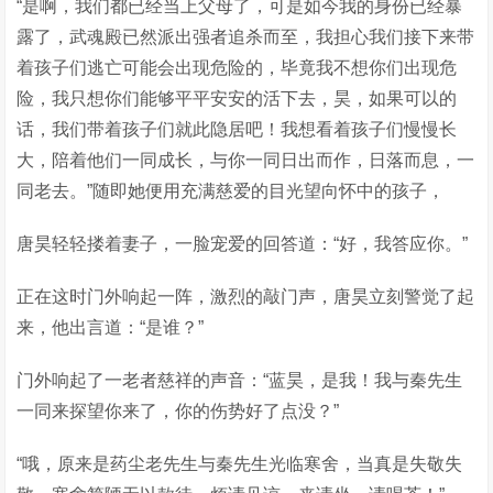
“是啊，我们都已经当上父母了，可是如今我的身份已经暴
露了，武魂殿已然派出强者追杀而至，我担心我们接下来带
着孩子们逃亡可能会出现危险的，毕竟我不想你们出现危
险，我只想你们能够平平安安的活下去，昊，如果可以的
话，我们带着孩子们就此隐居吧！我想看着孩子们慢慢长
大，陪着他们一同成长，与你一同日出而作，日落而息，一
同老去。”随即她便用充满慈爱的目光望向怀中的孩子，
唐昊轻轻搂着妻子，一脸宠爱的回答道：“好，我答应你。”
正在这时门外响起一阵，激烈的敲门声，唐昊立刻警觉了起
来，他出言道：“是谁？”
门外响起了一老者慈祥的声音：“蓝昊，是我！我与秦先生
一同来探望你来了，你的伤势好了点没？”
“哦，原来是药尘老先生与秦先生光临寒舍，当真是失敬失