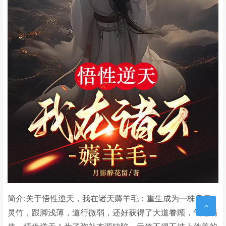
简介:关于悟性逆天，我在诸天薅羊毛：重生成为一株后天
灵竹，跟脚浅薄，道行微弱，还好获得了大道眷顾，气运满