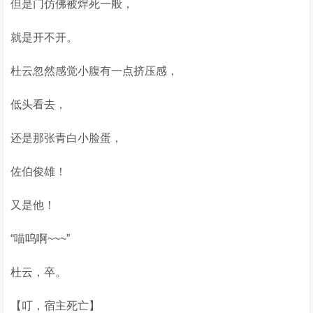
但是门仿佛被焊死一般，
就是开不开。
杜云忽然感觉小腹有一点挤压感，
低头看去，
还是那张青白小脸蛋，
佐伯俊雄！
又是他！
“喵呜啊~~~”
杜云，卒。
【叮，宿主死亡】