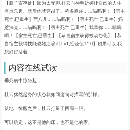
【脑子寄存处】因为太无聊,杜云向神明祈祷让自己的人生
有点乐趣。然后他就穿越了。桥多麻袋……喵呜啊！【宿主
死亡,已重生】西八儿……喵呜啊！【宿主死亡,已重生】妈
惹法克……喵呜啊！【宿主死亡,已重生】我草你……喵呜
啊！【宿主死亡,已重生】【恭喜宿主获得被动怨化】【恭
喜宿主获得技能俊雄之嚎叫 Lv1,经验值1/10】如果可以,我
想好好活着……
内容在线试读
垂死病中惊坐起，
杜云猛然起身的状态就如同这句诗描写的那样。
从地上惊醒之后，杜云打量了四周一眼。
可以确定，这不是他的床，也不是他的家。