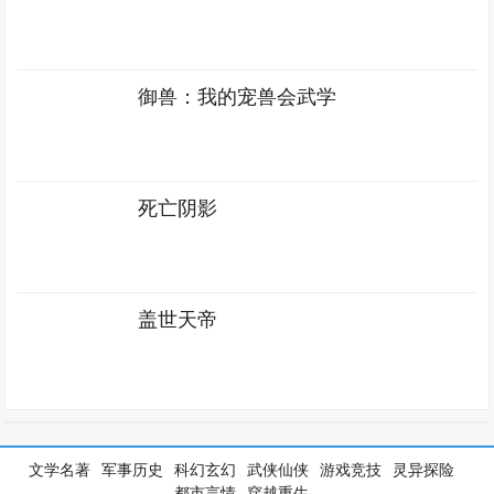
御兽：我的宠兽会武学
死亡阴影
盖世天帝
文学名著
军事历史
科幻玄幻
武侠仙侠
游戏竞技
灵异探险
都市言情
穿越重生