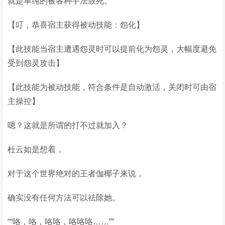
就是单纯的被各种手法致死。
【叮，恭喜宿主获得被动技能：怨化】
【此技能当宿主遭遇怨灵时可以提前化为怨灵，大幅度避免
受到怨灵攻击】
【此技能为被动技能，符合条件是自动激活，关闭时可由宿
主操控】
嗯？这就是所谓的打不过就加入？
杜云如是想着，
对于这个世界绝对的王者伽椰子来说，
确实没有任何方法可以祛除她。
““咯，咯，咯咯，咯咯咯……””