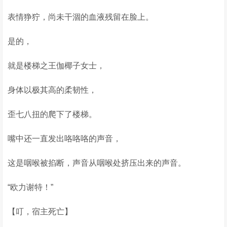
表情狰狞，尚未干涸的血液残留在脸上。
是的，
就是楼梯之王伽椰子女士，
身体以极其高的柔韧性，
歪七八扭的爬下了楼梯。
嘴中还一直发出咯咯咯的声音，
这是咽喉被掐断，声音从咽喉处挤压出来的声音。
“欧力谢特！”
【叮，宿主死亡】