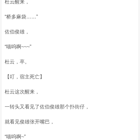
杜云醒来，
“桥多麻袋……”
佐伯俊雄，
“喵呜啊~~~”
杜云，卒。
【叮，宿主死亡】
杜云这次醒来，
一转头又看见了佐伯俊雄那个扑街仔，
就看见俊雄张开嘴巴，
“喵呜啊~”