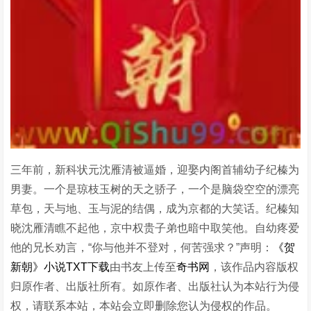
三年前，新科状元沈雁清被逼婚，迎娶内阁首辅幼子纪榛为
男妻。一个是琼枝玉树的天之骄子，一个是脑袋空空的漂亮
草包，天与地、玉与泥的结偶，成为京都的大笑话。纪榛知
晓沈雁清瞧不起他，京中权贵子弟也暗中取笑他。自幼疼爱
他的兄长劝言，“你与他并不登对，何苦强求？”声明：
《贺
新朝》小说TXT下载
由书友上传至
奇书网
，该作品内容版权
归原作者、出版社所有。如原作者、出版社认为本站行为侵
权，请联系本站，本站会立即删除您认为侵权的作品。