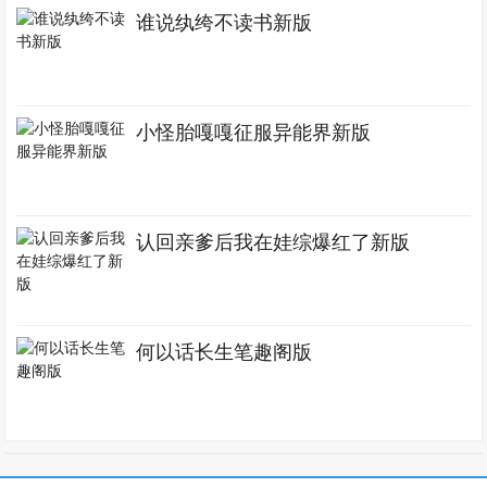
谁说纨绔不读书新版
小怪胎嘎嘎征服异能界新版
认回亲爹后我在娃综爆红了新版
何以话长生笔趣阁版