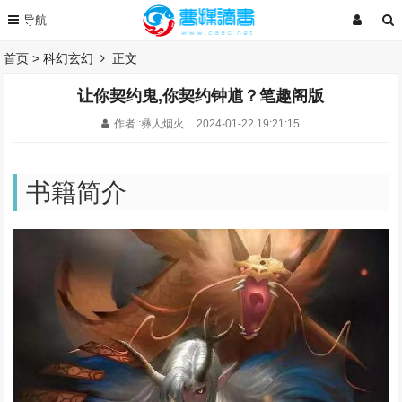
首页
>
科幻玄幻
正文
让你契约鬼,你契约钟馗？笔趣阁版
作者 :彝人烟火
2024-01-22 19:21:15
书籍简介