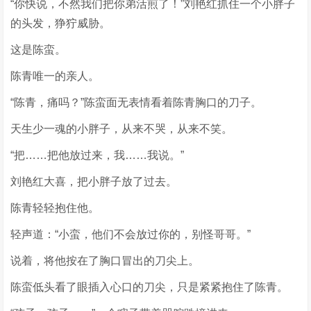
“你快说，不然我们把你弟活煎了！”刘艳红抓住一个小胖子
的头发，狰狞威胁。
这是陈蛮。
陈青唯一的亲人。
“陈青，痛吗？”陈蛮面无表情看着陈青胸口的刀子。
天生少一魂的小胖子，从来不哭，从来不笑。
“把……把他放过来，我……我说。”
刘艳红大喜，把小胖子放了过去。
陈青轻轻抱住他。
轻声道：“小蛮，他们不会放过你的，别怪哥哥。”
说着，将他按在了胸口冒出的刀尖上。
陈蛮低头看了眼插入心口的刀尖，只是紧紧抱住了陈青。