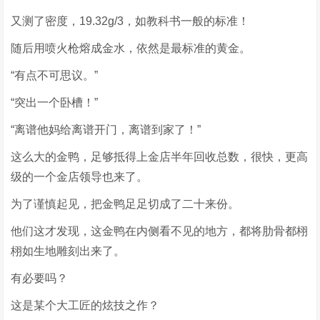
又测了密度，19.32g/3，如教科书一般的标准！
随后用喷火枪熔成金水，依然是最标准的黄金。
“有点不可思议。”
“突出一个卧槽！”
“离谱他妈给离谱开门，离谱到家了！”
这么大的金鸭，足够抵得上金店半年回收总数，很快，更高
级的一个金店领导也来了。
为了谨慎起见，把金鸭足足切成了二十来份。
他们这才发现，这金鸭在内侧看不见的地方，都将肋骨都栩
栩如生地雕刻出来了。
有必要吗？
这是某个大工匠的炫技之作？