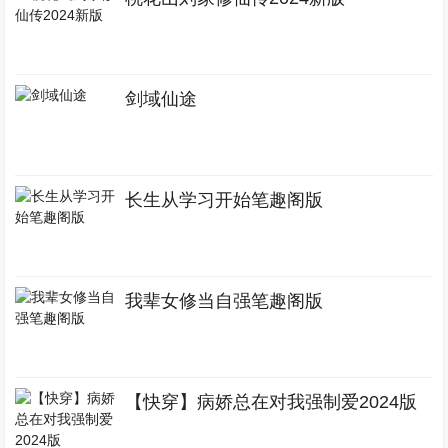
剑域仙途
长生从学习开始笔趣阁版
我辈女修当自强笔趣阁版
【快穿】病娇总在对我强制爱2024版