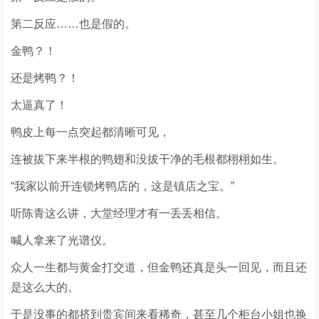
第二反应……也是假的。
金鸭？！
还是烤鸭？！
太逼真了！
鸭皮上每一点突起都清晰可见，
连被拔下来半根的鸭翅和没拔干净的毛根都栩栩如生。
“我家以前开连锁烤鸭店的，这是镇店之宝。”
听陈青这么讲，大堂经理才有一丢丢相信。
喊人拿来了光谱仪。
众人一生都与黄金打交道，但金鸭还真是头一回见，而且还
是这么大的。
于是没事的都挤到贵宾间来看稀奇，甚至几个柜台小姐也换