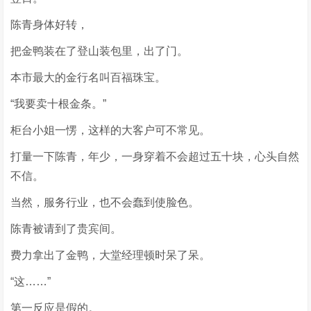
陈青身体好转，
把金鸭装在了登山装包里，出了门。
本市最大的金行名叫百福珠宝。
“我要卖十根金条。”
柜台小姐一愣，这样的大客户可不常见。
打量一下陈青，年少，一身穿着不会超过五十块，心头自然
不信。
当然，服务行业，也不会蠢到使脸色。
陈青被请到了贵宾间。
费力拿出了金鸭，大堂经理顿时呆了呆。
“这……”
第一反应是假的。