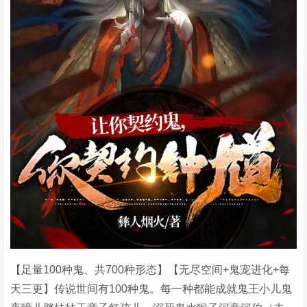
【足量100种鬼、共700种形态】【无尽空间+鬼宠进化+每
天三更】传说世间有100种鬼。每一种都能成就鬼王小儿鬼