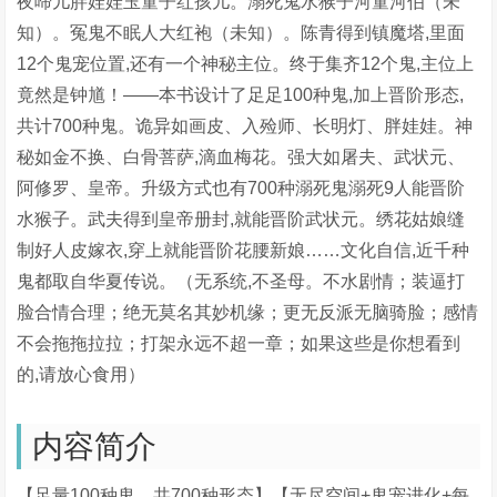
夜啼儿胖娃娃玉童子红孩儿。溺死鬼水猴子河童河伯（未
知）。冤鬼不眠人大红袍（未知）。陈青得到镇魔塔,里面
12个鬼宠位置,还有一个神秘主位。终于集齐12个鬼,主位上
竟然是钟馗！——本书设计了足足100种鬼,加上晋阶形态,
共计700种鬼。诡异如画皮、入殓师、长明灯、胖娃娃。神
秘如金不换、白骨菩萨,滴血梅花。强大如屠夫、武状元、
阿修罗、皇帝。升级方式也有700种溺死鬼溺死9人能晋阶
水猴子。武夫得到皇帝册封,就能晋阶武状元。绣花姑娘缝
制好人皮嫁衣,穿上就能晋阶花腰新娘……文化自信,近千种
鬼都取自华夏传说。（无系统,不圣母。不水剧情；装逼打
脸合情合理；绝无莫名其妙机缘；更无反派无脑骑脸；感情
不会拖拖拉拉；打架永远不超一章；如果这些是你想看到
的,请放心食用）
内容简介
【足量100种鬼、共700种形态】【无尽空间+鬼宠进化+每