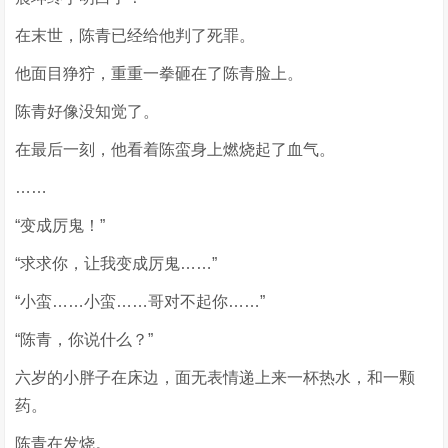
在末世，陈青已经给他判了死罪。
他面目狰狞，重重一拳砸在了陈青脸上。
陈青好像没知觉了。
在最后一刻，他看着陈蛮身上燃烧起了血气。
……
“变成厉鬼！”
“求求你，让我变成厉鬼……”
“小蛮……小蛮……哥对不起你……”
“陈青，你说什么？”
六岁的小胖子在床边，面无表情递上来一杯热水，和一颗
药。
陈青在发烧。