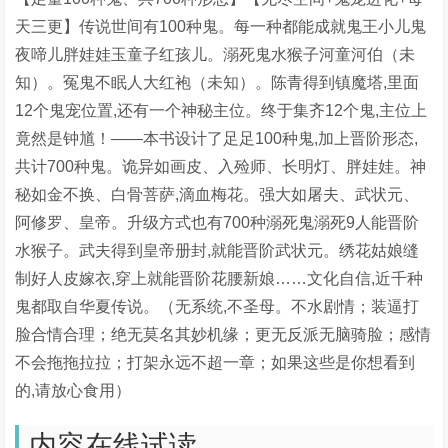
天三更】传说世间有100种鬼。每一种都能成就鬼王小儿鬼
夜啼儿胖娃娃玉童子红孩儿。溺死鬼水猴子河童河伯（未
知）。冤鬼不眠人大红袍（未知）。陈青得到镇魔塔,里面
12个鬼宠位置,还有一个神秘主位。终于集齐12个鬼,主位上
竟然是钟馗！——本书设计了足足100种鬼,加上晋阶形态,
共计700种鬼。诡异如画皮、入殓师、长明灯、胖娃娃。神
秘如金不换、白骨菩萨,滴血梅花。强大如屠夫、武状元、
阿修罗、皇帝。升级方式也有700种溺死鬼溺死9人能晋阶
水猴子。武夫得到皇帝册封,就能晋阶武状元。绣花姑娘缝
制好人皮嫁衣,穿上就能晋阶花腰新娘……文化自信,近千种
鬼都取自华夏传说。（无系统,不圣母。不水剧情；装逼打
脸合情合理；绝无莫名其妙机缘；更无反派无脑骑脸；感情
不会拖拖拉拉；打架永远不超一章；如果这些是你想看到
的,请放心食用）
内容在线试读