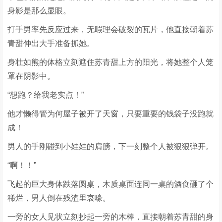
身影是那么显眼。
打手男率先反应过来，无暇理会破裂的瓦片，他直接朝着苏
青甜伸出大手准备抓她。
身壮如熊的体格立刻遮住苏青甜上方的阳光，将她整个人笼
罩在阴影中。
“想跑？给我老实点！”
他才懒得管为何屋子被开了天窗，只要重要的钱袋子没跑就
成！
男人的手刚碰到小娃娃的肩膀，下一刻整个人被狠狠弹开。
“啊！！”
飞起的巨大身体跌落圆桌，木质桌面连同一桌的酒食砸了个
稀烂，男人倒在残渣里哀嚎。
一旁的女人见状立刻抄起一旁的木棒，直接朝着苏青甜的身