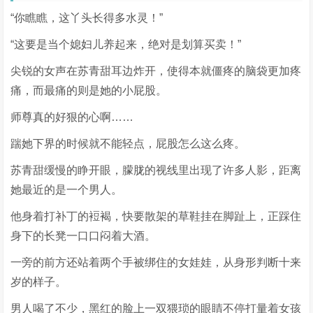
“你瞧瞧，这丫头长得多水灵！”
“这要是当个媳妇儿养起来，绝对是划算买卖！”
尖锐的女声在苏青甜耳边炸开，使得本就僵疼的脑袋更加疼
痛，而最痛的则是她的小屁股。
师尊真的好狠的心啊……
踹她下界的时候就不能轻点，屁股怎么这么疼。
苏青甜缓慢的睁开眼，朦胧的视线里出现了许多人影，距离
她最近的是一个男人。
他身着打补丁的裋褐，快要散架的草鞋挂在脚趾上，正踩住
身下的长凳一口口闷着大酒。
一旁的前方还站着两个手被绑住的女娃娃，从身形判断十来
岁的样子。
男人喝了不少，黑红的脸上一双猥琐的眼睛不停打量着女孩