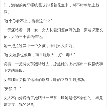
们，满嘴的黄牙嘎吱嘎吱的嚼着花生米，时不时朝地上彪
痰。
“这个你看不上，看看这个？”
一旁还站着一男一女，女人长着消瘦刻薄的脸，穿着深蓝长
裙，大约三十多的年纪。
她一把拉过其中一个女孩，推到男人面前。
“这女娃脸也俊啊，而且屁股大，好生养！”
说着，一把将女孩翻转过去，撩起她的上衣露出一截腰线和
下方的屁股。
女孩哪里受得了这样的欺辱，吓的立刻尖叫扭动。
“安静点！”
女人不由分说给了她脑袋一巴掌，脸她是绝不会伤的，毕竟
是能卖上钱的好货。