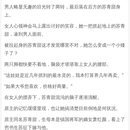
男人略显无趣的目光转了两转，最后落在后方的苏青甜身
上。
女人心领神会马上露出讨好的笑容，她一把抓起地上的苏青
甜，凑到男人面前。
被拉起身的苏青甜这才发觉哪里不对，她怎么变成一个小矮
子了？
两只脚都快要不着地，脑袋才堪堪靠上女人的腰部。
“这娃娃是近几年抓到的最水灵的，我本打算养几年再卖。”
“如果大爷您喜欢，价格好商量。”
在女人的摆弄下，苏青甜混沌的脑子逐渐清醒。
原主的记忆缓缓显现，也让她搞清楚目前倒地是何状况。
原主同名苏青甜，生母本是镇国将军的嫡女萧红颜，看上了
穷书生苏征下嫁与他。