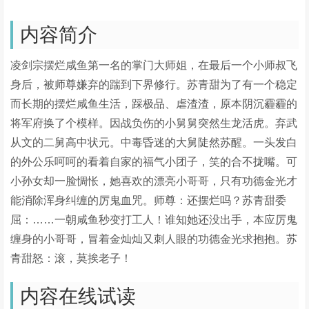
内容简介
凌剑宗摆烂咸鱼第一名的掌门大师姐，在最后一个小师叔飞
身后，被师尊嫌弃的踹到下界修行。苏青甜为了有一个稳定
而长期的摆烂咸鱼生活，踩极品、虐渣渣，原本阴沉霾霾的
将军府换了个模样。因战负伤的小舅舅突然生龙活虎。弃武
从文的二舅高中状元。中毒昏迷的大舅陡然苏醒。一头发白
的外公乐呵呵的看着自家的福气小团子，笑的合不拢嘴。可
小孙女却一脸惆怅，她喜欢的漂亮小哥哥，只有功德金光才
能消除浑身纠缠的厉鬼血咒。师尊：还摆烂吗？苏青甜委
屈：……一朝咸鱼秒变打工人！谁知她还没出手，本应厉鬼
缠身的小哥哥，冒着金灿灿又刺人眼的功德金光求抱抱。苏
青甜怒：滚，莫挨老子！
内容在线试读