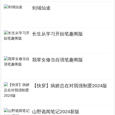
剑域仙途
长生从学习开始笔趣阁版
我辈女修当自强笔趣阁版
【快穿】病娇总在对我强制爱2024版
山野诡闻笔记2024新版