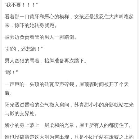
“我不要！！！”
看着那一口黄牙和恶心的模样，女孩还是没忍住大声叫嚷起
来，惊吓的她转身就跑。
被旁边负责看管的男人一脚踹倒。
“妈的，还想跑！”
男人凶狠的骂着，抬脚准备再次踹下。
“嘭！”
一声巨响，头顶的砖瓦应声碎裂，屋顶霎时间被开了个天
窗。
阳光透过昏暗的空气撒入房间，苏青甜小小的身影就站在光
与影的交界处。
娇小的身上蒙上一层柔和的光晕，屋里所有人的都愣住了。
谁也没搞清楚这大洞为何出现，只是小团子站在废墟之上的