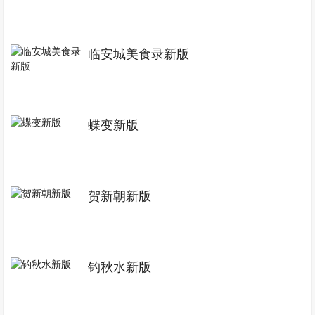
临安城美食录新版
蝶变新版
贺新朝新版
钓秋水新版