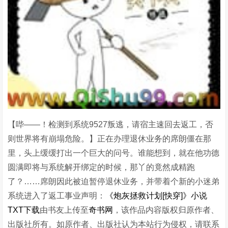
【哔——！检测到系统9527叛逃，请宿主速回去返工，否
则世界将有崩塌危险。】正在办理退休业务的席朗僵在那
里，头上缓缓打出一个巨大的问号。谁能想到，就在他功德
圆满即将与系统解开绑定的时候，那丫的竟然成精跑
了？……席朗因此被迫暂停退休业务，并带着个新的小迷弟
系统进入了返工事业声明：
《炮灰拯救计划[快穿]》小说
TXT下载
由书友上传至
奇书网
，该作品内容版权归原作者、
出版社所有。如原作者、出版社认为本站行为侵权，请联系