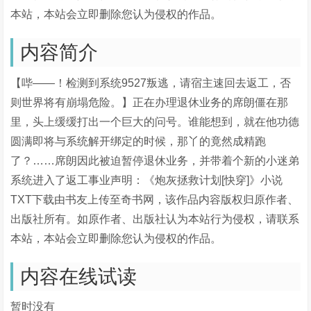
本站，本站会立即删除您认为侵权的作品。
内容简介
【哔——！检测到系统9527叛逃，请宿主速回去返工，否
则世界将有崩塌危险。】正在办理退休业务的席朗僵在那
里，头上缓缓打出一个巨大的问号。谁能想到，就在他功德
圆满即将与系统解开绑定的时候，那丫的竟然成精跑
了？……席朗因此被迫暂停退休业务，并带着个新的小迷弟
系统进入了返工事业声明：《炮灰拯救计划[快穿]》小说
TXT下载由书友上传至奇书网，该作品内容版权归原作者、
出版社所有。如原作者、出版社认为本站行为侵权，请联系
本站，本站会立即删除您认为侵权的作品。
内容在线试读
暂时没有