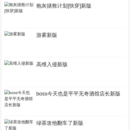
炮灰拯救计划[快穿]新版
游雾新版
高维入侵新版
boss今天也是平平无奇酒馆店长新版
绿茶攻他翻车了新版