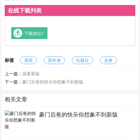
在线下载列表
下载地址1
标签
系统
原作者
出版社
业务
上一篇：
游雾新版
下一篇：
豪门后爸的快乐你想象不到新版
相关文章
豪门后爸的快乐你想象不到新版