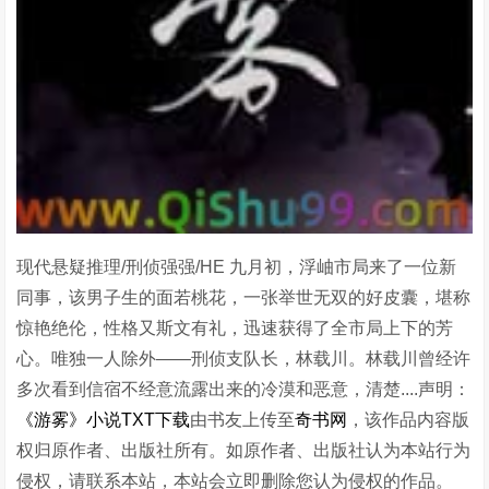
现代悬疑推理/刑侦强强/HE 九月初，浮岫市局来了一位新
同事，该男子生的面若桃花，一张举世无双的好皮囊，堪称
惊艳绝伦，性格又斯文有礼，迅速获得了全市局上下的芳
心。唯独一人除外——刑侦支队长，林载川。林载川曾经许
多次看到信宿不经意流露出来的冷漠和恶意，清楚....声明：
《游雾》小说TXT下载
由书友上传至
奇书网
，该作品内容版
权归原作者、出版社所有。如原作者、出版社认为本站行为
侵权，请联系本站，本站会立即删除您认为侵权的作品。